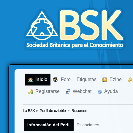
  Inicio
  Foro
Etiquetas
  Ezine
  Registrarse
  Webchat
  Ayuda
La BSK
»
Perfil de uzieblo 
»
Resumen
Información del Perfil
Distinciones