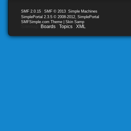
SMF 2.0.15
|
SMF © 2013
,
Simple Machines
SimplePortal 2.3.5 © 2008-2012, SimplePortal
SMFSimple.com Theme | Skin Samp
Sitemap:
Boards
|
Topics
|
XML