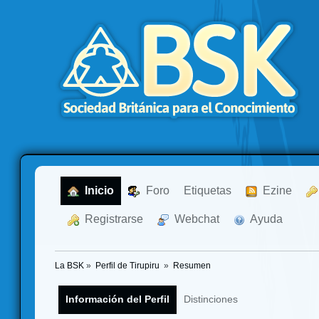
  Inicio
  Foro
Etiquetas
  Ezine
  Registrarse
  Webchat
  Ayuda
La BSK
»
Perfil de Tirupiru 
»
Resumen
Información del Perfil
Distinciones