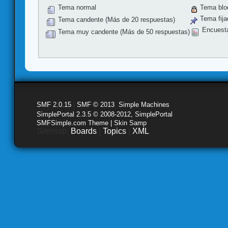
Tema normal
Tema blo
Tema fija
Tema candente (Más de 20 respuestas)
Encuest
Tema muy candente (Más de 50 respuestas)
SMF 2.0.15
|
SMF © 2013
,
Simple Machines
SimplePortal 2.3.5 © 2008-2012, SimplePortal
SMFSimple.com Theme | Skin Samp
Sitemap:
Boards
|
Topics
|
XML