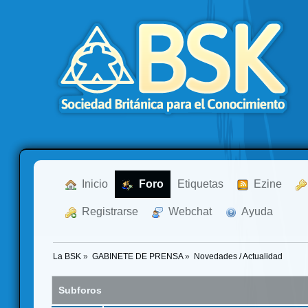
  Inicio
  Foro
Etiquetas
  Ezine
  Registrarse
  Webchat
  Ayuda
La BSK
»
GABINETE DE PRENSA
»
Novedades / Actualidad
Subforos