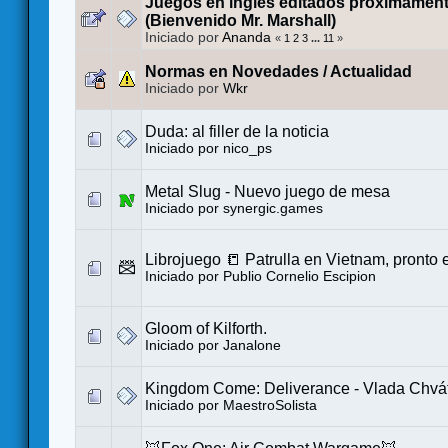
Juegos en inglés editados próximament
(Bienvenido Mr. Marshall)
Iniciado por
Ananda
«
1
2
3
...
11
»
Normas en Novedades / Actualidad
Iniciado por
Wkr
Duda: al filler de la noticia
Iniciado por
nico_ps
Metal Slug - Nuevo juego de mesa
Iniciado por
synergic.games
Librojuego 📒 Patrulla en Vietnam, pronto
Iniciado por
Publio Cornelio Escipion
Gloom of Kilforth.
Iniciado por
Janalone
Kingdom Come: Deliverance - Vlada Chváti
Iniciado por
MaestroSolista