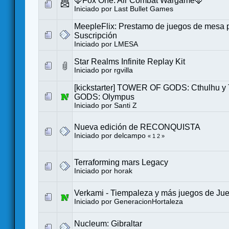
🦊Fox One: Air Combat Wargame🦊
Iniciado por
Last Bullet Games
MeepleFlix: Prestamo de juegos de mesa 
Suscripción
Iniciado por
LMESA
Star Realms Infinite Replay Kit
Iniciado por
rgvilla
[kickstarter] TOWER OF GODS: Cthulhu
GODS: Olympus
Iniciado por
Santi Z
Nueva edición de RECONQUISTA
Iniciado por
delcampo
«
1
2
»
Terraforming mars Legacy
Iniciado por
horak
Verkami - Tiempaleza y más juegos de Ju
Iniciado por
GeneracionHortaleza
Nucleum: Gibraltar