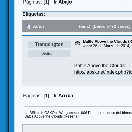
Páginas: [
1
]
Ir Abajo
Etiquetas:
Autor
Tema: (Leído 5772 veces)
Battle Above the Clouds (
Trampington
«
en:
26 de Marzo de 2014, 
Visitante
Battle Above the Clouds:
http://labsk.net/index.p
Páginas: [
1
]
Ir Arriba
La BSK
»
KIOSKO
»
Wargames
»
006 Periodo historico del bime
Battle Above the Clouds (Reseña)