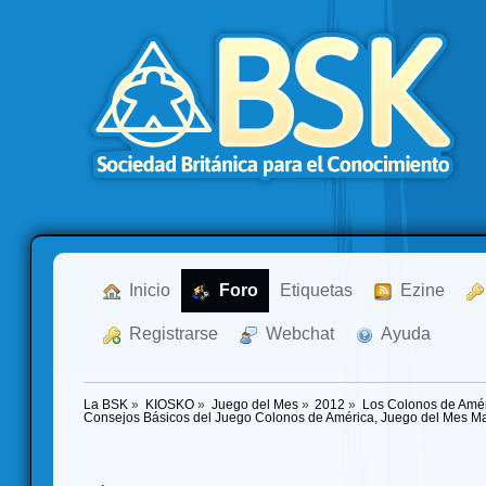
  Inicio
  Foro
Etiquetas
  Ezine
  Registrarse
  Webchat
  Ayuda
La BSK
»
KIOSKO
»
Juego del Mes
»
2012
»
Los Colonos de Amér
Consejos Básicos del Juego Colonos de América, Juego del Mes M