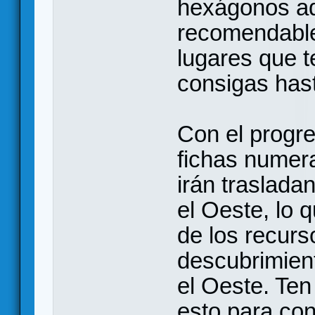
hexágonos ad
recomendable
lugares que t
consigas has
Con el progre
fichas numera
irán traslad
el Oeste, lo 
de los recurs
descubrimien
el Oeste. Ten
esto para con