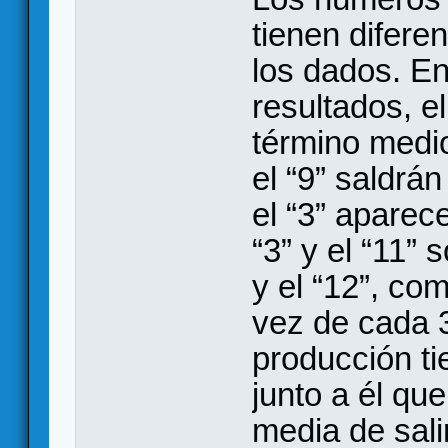
tienen difere
los dados. En
resultados, el
término medio
el “9” saldrá
el “3” aparec
“3” y el “11” 
y el “12”, co
vez de cada 
producción t
junto a él que
media de sali