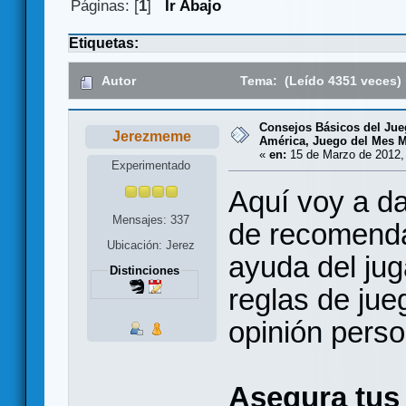
Páginas: [
1
]
Ir Abajo
Etiquetas:
Autor
Tema: (Leído 4351 veces)
Consejos Básicos del Ju
Jerezmeme
América, Juego del Mes 
«
en:
15 de Marzo de 2012,
Experimentado
Aquí voy a d
Mensajes: 337
de recomenda
Ubicación: Jerez
ayuda del jug
Distinciones
reglas de ju
opinión perso
Asegura tus