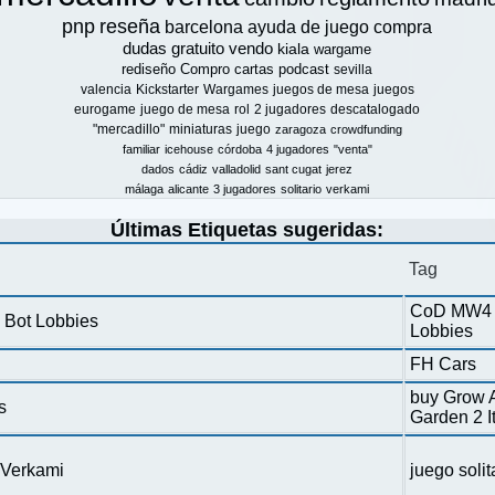
pnp
reseña
barcelona
ayuda de juego
compra
dudas
gratuito
vendo
kiala
wargame
rediseño
Compro
cartas
podcast
sevilla
valencia
Kickstarter
Wargames
juegos de mesa
juegos
eurogame
juego de mesa
rol
2 jugadores
descatalogado
"mercadillo"
miniaturas
juego
zaragoza
crowdfunding
familiar
icehouse
córdoba
4 jugadores
"venta"
dados
cádiz
valladolid
sant cugat
jerez
málaga
alicante
3 jugadores
solitario
verkami
Últimas Etiquetas sugeridas:
Tag
CoD MW4 
 Bot Lobbies
Lobbies
FH Cars
buy Grow 
s
Garden 2 
n Verkami
juego solit