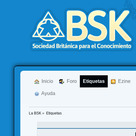
  Inicio
  Foro
Etiquetas
  Ezine
  Ayuda
La BSK
»
Etiquetas