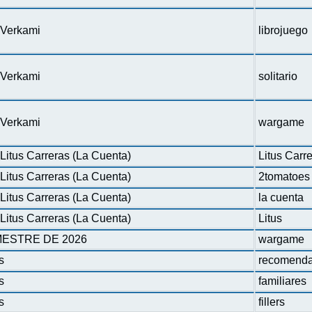
n Verkami
librojuego
n Verkami
solitario
n Verkami
wargame
Litus Carreras (La Cuenta)
Litus Carr
Litus Carreras (La Cuenta)
2tomatoes
Litus Carreras (La Cuenta)
la cuenta
Litus Carreras (La Cuenta)
Litus
ESTRE DE 2026
wargame
s
recomenda
s
familiares
s
fillers