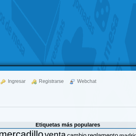
  Ingresar
  Registrarse
  Webchat
Etiquetas más populares
mercadillo
venta
cambio
reglamento
madri