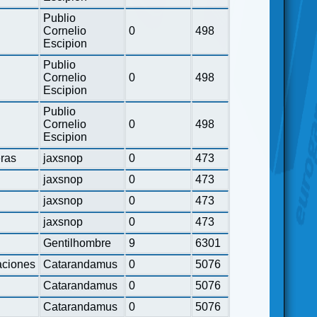
Publio
Cornelio
0
498
Escipion
Publio
Cornelio
0
498
Escipion
Publio
Cornelio
0
498
Escipion
eras
jaxsnop
0
473
jaxsnop
0
473
jaxsnop
0
473
jaxsnop
0
473
Gentilhombre
9
6301
ciones
Catarandamus
0
5076
Catarandamus
0
5076
Catarandamus
0
5076