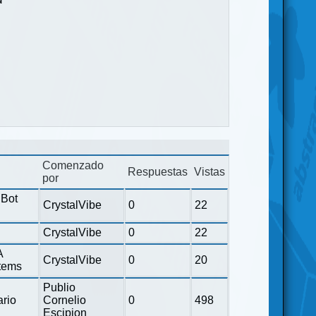
Comenzado
Respuestas
Vistas
por
Bot
CrystalVibe
0
22
CrystalVibe
0
22
A
CrystalVibe
0
20
Items
Publio
ario
Cornelio
0
498
Escipion