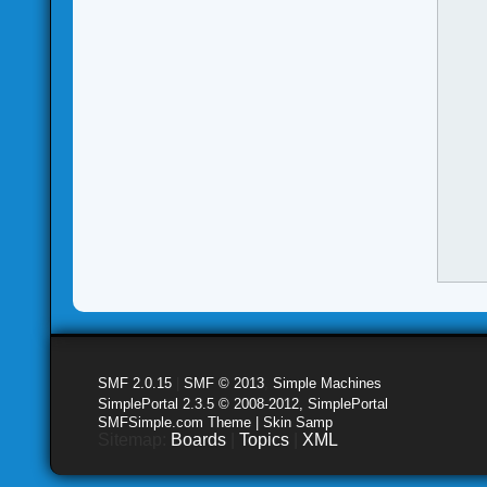
SMF 2.0.15
|
SMF © 2013
,
Simple Machines
SimplePortal 2.3.5 © 2008-2012, SimplePortal
SMFSimple.com Theme | Skin Samp
Sitemap:
Boards
|
Topics
|
XML