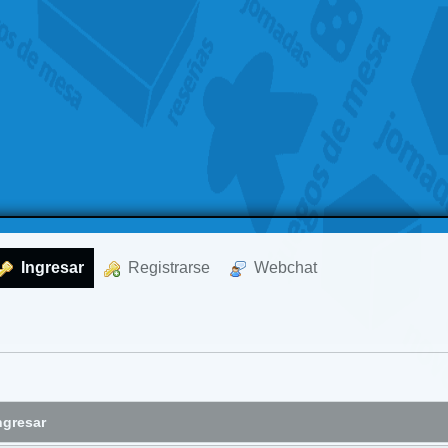
  Ingresar
  Registrarse
  Webchat
ngresar