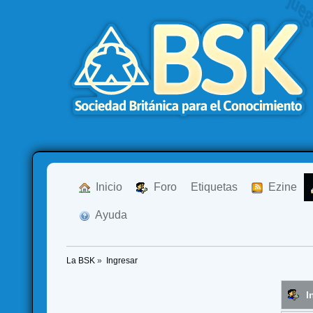
  Inicio
  Foro
Etiquetas
  Ezine
  Ayuda
La BSK
»
Ingresar
I