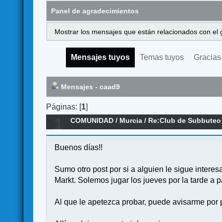
Panel de agradecimientos
Mostrar los mensajes que están relacionados con el 
Mensajes tuyos
Temas tuyos
Gracias
Mensajes - caad9
Páginas: [
1
]
1
COMUNIDAD
/
Murcia
/
Re:Club de Subbuteo 
Buenos días!!
Sumo otro post por si a alguien le sigue intere
Markt. Solemos jugar los jueves por la tarde a p
Al que le apetezca probar, puede avisarme por p