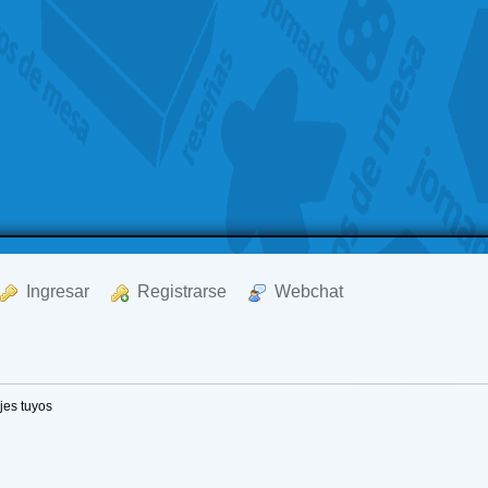
  Ingresar
  Registrarse
  Webchat
es tuyos