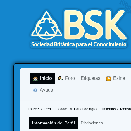
  Inicio
  Foro
Etiquetas
  Ezine
  Ayuda
La BSK
»
Perfil de caad9 
»
Panel de agradecimientos
»
Mensaj
Información del Perfil
Distinciones