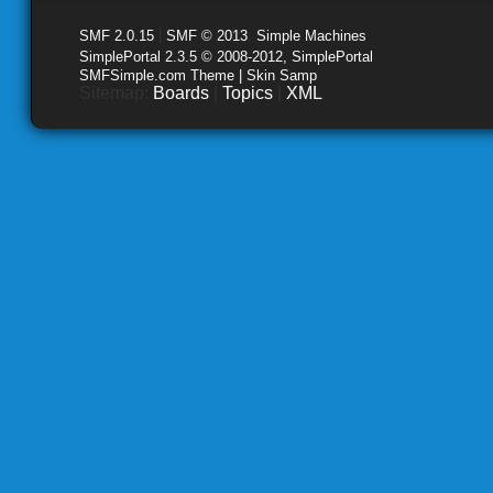
SMF 2.0.15
|
SMF © 2013
,
Simple Machines
SimplePortal 2.3.5 © 2008-2012, SimplePortal
SMFSimple.com Theme | Skin Samp
Sitemap:
Boards
|
Topics
|
XML