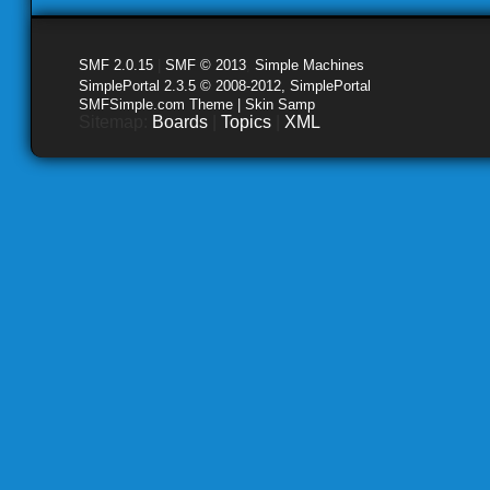
SMF 2.0.15
|
SMF © 2013
,
Simple Machines
SimplePortal 2.3.5 © 2008-2012, SimplePortal
SMFSimple.com Theme | Skin Samp
Sitemap:
Boards
|
Topics
|
XML