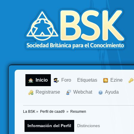
  Inicio
  Foro
Etiquetas
  Ezine
  Registrarse
  Webchat
  Ayuda
La BSK
»
Perfil de caad9 
»
Resumen
Información del Perfil
Distinciones