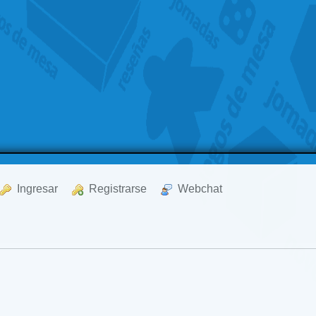
  Ingresar
  Registrarse
  Webchat