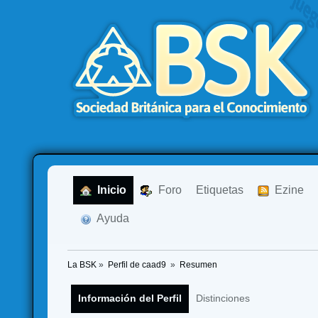
  Inicio
  Foro
Etiquetas
  Ezine
  Ayuda
La BSK
»
Perfil de caad9 
»
Resumen
Información del Perfil
Distinciones