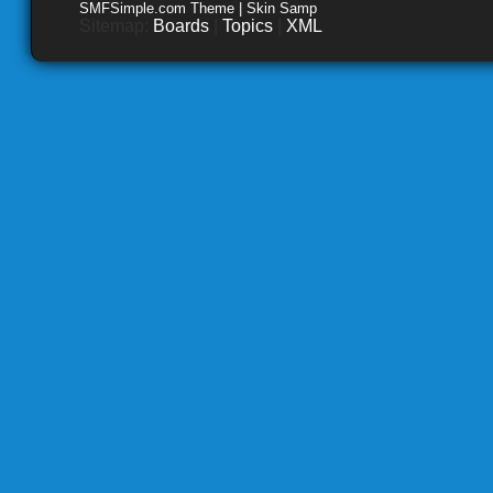
SMFSimple.com Theme | Skin Samp
Sitemap:
Boards
|
Topics
|
XML