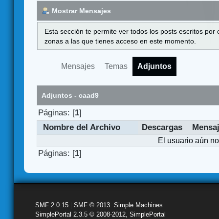
Mostrar Mensajes
Esta sección te permite ver todos los posts escritos por
zonas a las que tienes acceso en este momento.
Mensajes
Temas
Adjuntos
Adjuntos - caad9
Páginas: [
1
]
Nombre del Archivo
Descargas
Mensa
El usuario aún no
Páginas: [
1
]
SMF 2.0.15
|
SMF © 2013
,
Simple Machines
SimplePortal 2.3.5 © 2008-2012, SimplePortal