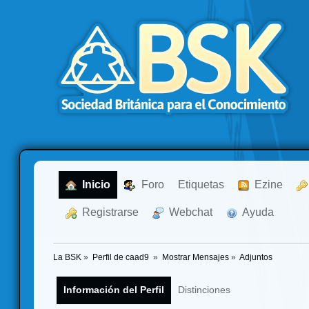
  Inicio
  Foro
Etiquetas
  Ezine
  Registrarse
  Webchat
  Ayuda
La BSK
»
Perfil de caad9 
»
Mostrar Mensajes
»
Adjuntos
Información del Perfil
Distinciones