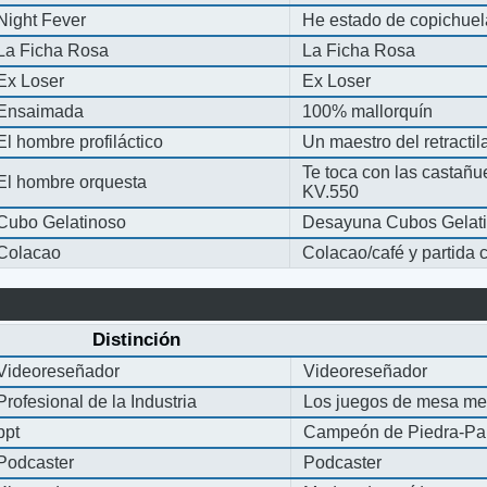
Night Fever
He estado de copichue
La Ficha Rosa
La Ficha Rosa
Ex Loser
Ex Loser
Ensaimada
100% mallorquín
El hombre profiláctico
Un maestro del retracti
Te toca con las castañu
El hombre orquesta
KV.550
Cubo Gelatinoso
Desayuna Cubos Gelat
Colacao
Colacao/café y partida
Distinción
Videoreseñador
Videoreseñador
Profesional de la Industria
Los juegos de mesa me
ppt
Campeón de Piedra-Pap
Podcaster
Podcaster