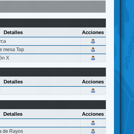
Detalles
Acciones
rca
de mesa Top
ón X
Detalles
Acciones
r
Detalles
Acciones
la de Rayos