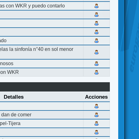
las con WKR y puedo contarlo
lado
elas la sinfonía n°40 en sol menor
inosos
 con WKR
Detalles
Acciones
 dan de comer
el-Tijera