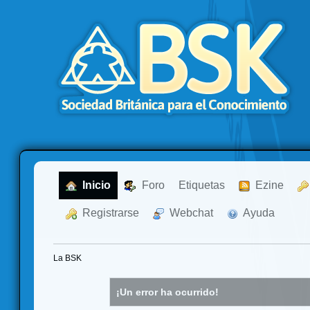
  Inicio
  Foro
Etiquetas
  Ezine
  Registrarse
  Webchat
  Ayuda
La BSK
¡Un error ha ocurrido!