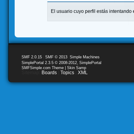
El usuario cuyo perfil estás intentando e
SMF 2.0.15
|
SMF © 2013
,
Simple Machines
SimplePortal 2.3.5 © 2008-2012, SimplePortal
SMFSimple.com Theme | Skin Samp
Sitemap:
Boards
|
Topics
|
XML