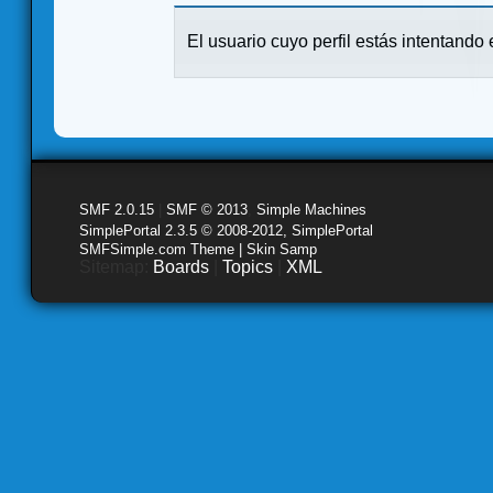
El usuario cuyo perfil estás intentando e
SMF 2.0.15
|
SMF © 2013
,
Simple Machines
SimplePortal 2.3.5 © 2008-2012, SimplePortal
SMFSimple.com Theme | Skin Samp
Sitemap:
Boards
|
Topics
|
XML