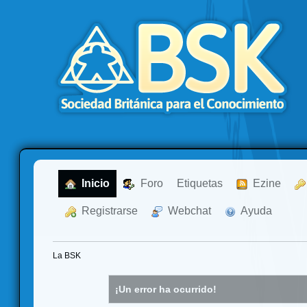
  Inicio
  Foro
Etiquetas
  Ezine
  Registrarse
  Webchat
  Ayuda
La BSK
¡Un error ha ocurrido!