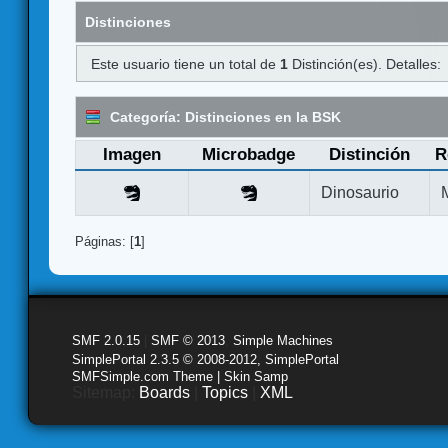
Distinciones
Este usuario tiene un total de
1
Distinción(es). Detalles:
Categoría: Distinciones en la BSK
Imagen
Microbadge
Distinción
R
Dinosaurio
Páginas: [
1
]
SMF 2.0.15
|
SMF © 2013
,
Simple Machines
SimplePortal 2.3.5 © 2008-2012, SimplePortal
SMFSimple.com Theme | Skin Samp
Sitemap:
Boards
|
Topics
|
XML