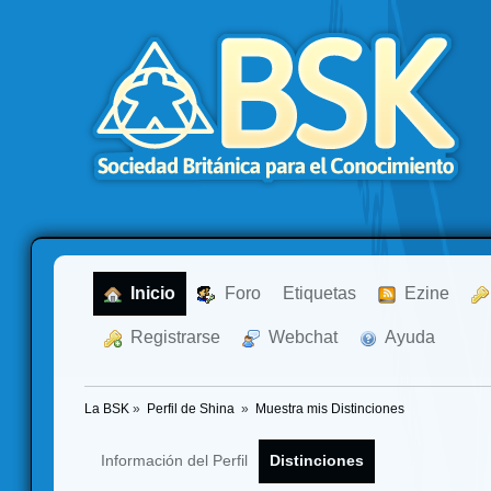
  Inicio
  Foro
Etiquetas
  Ezine
  Registrarse
  Webchat
  Ayuda
La BSK
»
Perfil de Shina 
»
Muestra mis Distinciones
Información del Perfil
Distinciones