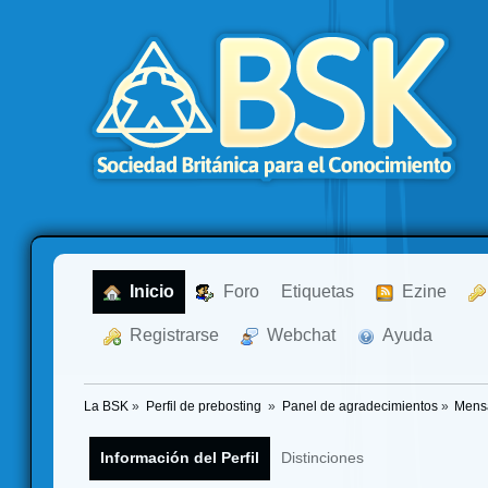
  Inicio
  Foro
Etiquetas
  Ezine
  Registrarse
  Webchat
  Ayuda
La BSK
»
Perfil de prebosting 
»
Panel de agradecimientos
»
Mensa
Información del Perfil
Distinciones