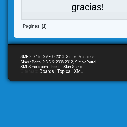
gracias!
Páginas: [
1
]
SMF 2.0.15
|
SMF © 2013
,
Simple Machines
SimplePortal 2.3.5 © 2008-2012, SimplePortal
SMFSimple.com Theme | Skin Samp
Sitemap:
Boards
|
Topics
|
XML