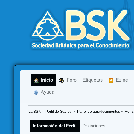
  Inicio
  Foro
Etiquetas
  Ezine
  Ayuda
La BSK
»
Perfil de Gaujoy 
»
Panel de agradecimientos
»
Mensa
Información del Perfil
Distinciones