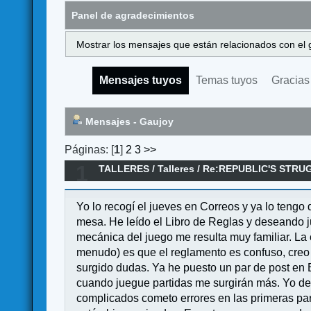
Panel de agradecimientos
Mostrar los mensajes que están relacionados con el 
Mensajes tuyos
Temas tuyos
Gracias
Mensajes - Gaujoy
Páginas: [
1
]
2
3
>>
1
TALLERES
/
Talleres
/
Re:REPUBLIC'S STRUGG
Yo lo recogí el jueves en Correos y ya lo teng
mesa. He leído el Libro de Reglas y deseando j
mecánica del juego me resulta muy familiar. L
menudo) es que el reglamento es confuso, creo 
surgido dudas. Ya he puesto un par de post en 
cuando juegue partidas me surgirán más. Yo de
complicados cometo errores en las primeras part