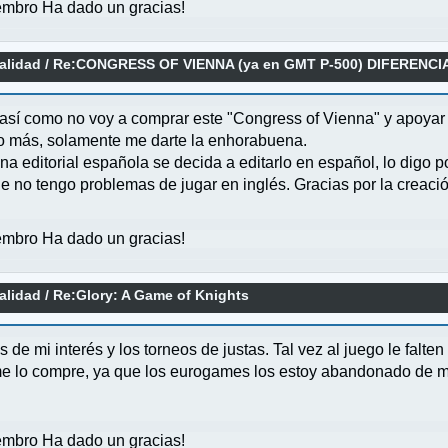
mbro Ha dado un gracias!
alidad
/
Re:CONGRESS OF VIENNA (ya en GMT P-500) DIFERENC
, así como no voy a comprar este "Congress of Vienna" y apoyar
 o más, solamente me darte la enhorabuena.
 editorial española se decida a editarlo en español, lo digo p
ue no tengo problemas de jugar en inglés. Gracias por la creac
mbro Ha dado un gracias!
alidad
/
Re:Glory: A Game of Knights
 de mi interés y los torneos de justas. Tal vez al juego le falt
 me lo compre, ya que los eurogames los estoy abandonado de mis
mbro Ha dado un gracias!