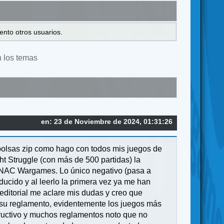
ento otros usuarios.
n los temas
en: 23 de Noviembre de 2024, 01:31:26
 bolsas zip como hago con todos mis juegos de
ht Struggle (con más de 500 partidas) la
a NAC Wargames. Lo único negativo (pasa a
ucido y al leerlo la primera vez ya me han
ditorial me aclare mis dudas y creo que
n su reglamento, evidentemente los juegos más
structivo y muchos reglamentos noto que no