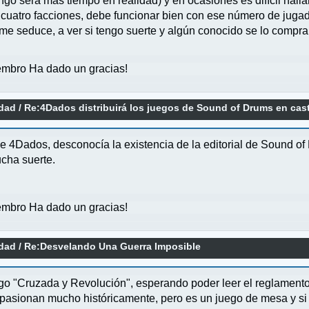
go será más tiempo en realidad) y en ocasiones es difícil halla
cuatro facciones, debe funcionar bien con ese número de jugado
me seduce, a ver si tengo suerte y algún conocido se lo compra
mbro Ha dado un gracias!
idad
/
Re:4Dados distribuirá los juegos de Sound of Drums en cas
 4Dados, desconocía la existencia de la editorial de Sound of 
ucha suerte.
mbro Ha dado un gracias!
idad
/
Re:Desvelando Una Guerra Imposible
o "Cruzada y Revolución", esperando poder leer el reglamento 
pasionan mucho históricamente, pero es un juego de mesa y si 