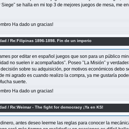
Siege" se halla en mi top 3 de mejores juegos de mesa, me enc
mbro Ha dado un gracias!
idad
/
Re:Filipinas 1896-1898. Fin de un imperio
Games por editar en español juegos que son para un público mino
antidad no suelen ir acompañados". Poseo "La Misión" y verdad
 decisión sobre su adquisición, por motivos económicos debo s
de mi agrado es cuando realizo la compra, ya me gustaría pod
Mucha suerte.
mbro Ha dado un gracias!
idad
/
Re:Weimar - The fight for democracy ¡Ya en KS!
inero, antes deseo leerme las reglas para conocer la mecánica 