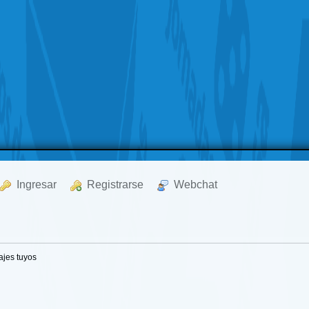
  Ingresar
  Registrarse
  Webchat
jes tuyos