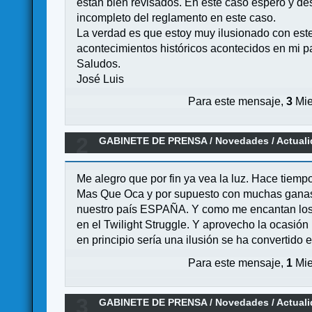
están bien revisados. En este caso espero y de
incompleto del reglamento en este caso.
La verdad es que estoy muy ilusionado con este
acontecimientos históricos acontecidos en mi p
Saludos.
José Luis
Para este mensaje,
3
Mie
2
GABINETE DE PRENSA
/
Novedades / Actual
Me alegro que por fin ya vea la luz. Hace tiemp
Mas Que Oca y por supuesto con muchas ganas d
nuestro país ESPAÑA. Y como me encantan los
en el Twilight Struggle. Y aprovecho la ocasión 
en principio sería una ilusión se ha convertido 
Para este mensaje,
1
Mie
3
GABINETE DE PRENSA
/
Novedades / Actual