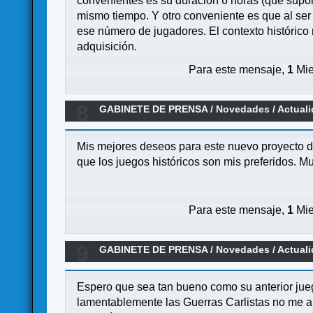
convenientes es su duración 6 horas (que supon
mismo tiempo. Y otro conveniente es que al ser 
ese número de jugadores. El contexto histórico 
adquisición.
Para este mensaje,
1
Mie
8
GABINETE DE PRENSA
/
Novedades / Actual
Mis mejores deseos para este nuevo proyecto de
que los juegos históricos son mis preferidos. M
Para este mensaje,
1
Mie
9
GABINETE DE PRENSA
/
Novedades / Actual
Espero que sea tan bueno como su anterior jueg
lamentablemente las Guerras Carlistas no me a