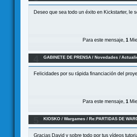
Deseo que sea todo un éxito en Kickstarter, le se
Para este mensaje,
1
Mie
4
GABINETE DE PRENSA
/
Novedades / Actual
Felicidades por su rápida financiación del pro
Para este mensaje,
1
Mie
5
KIOSKO
/
Wargames
/
Re:PARTIDAS DE WAR
Gracias David y sobre todo por tus vídeos tutor