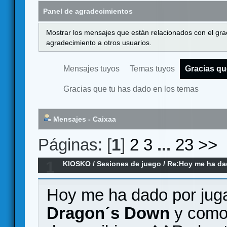
Panel de agradecimientos
Mostrar los mensajes que están relacionados con el gra
agradecimiento a otros usuarios.
Mensajes tuyos
Temas tuyos
Gracias qu
Gracias que tu has dado en los temas
Mensajes - Caixaa
Páginas: [
1
]
2
3
...
23
>>
1
KIOSKO
/
Sesiones de juego
/
Re:Hoy me ha dado
remake)
Hoy me ha dado por jugar
Dragon´s Down
y como 