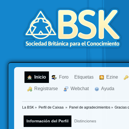
  Inicio
  Foro
Etiquetas
  Ezine
  Registrarse
  Webchat
  Ayuda
La BSK
»
Perfil de Caixaa 
»
Panel de agradecimientos
»
Gracias 
Información del Perfil
Distinciones