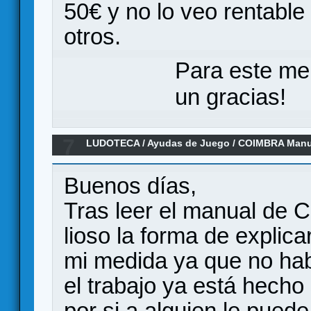
50€ y no lo veo rentable
otros.
Para este me
un gracias!
7
LUDOTECA
/
Ayudas de Juego
/
COIMBRA Manua
resumen de turno
Buenos días,
Tras leer el manual de 
lioso la forma de explic
mi medida ya que no hab
el trabajo ya está hecho
por si a alguien le puede