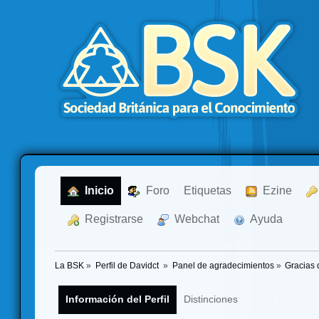
  Inicio
  Foro
Etiquetas
  Ezine
  Registrarse
  Webchat
  Ayuda
La BSK
»
Perfil de Davidct 
»
Panel de agradecimientos
»
Gracias 
Información del Perfil
Distinciones