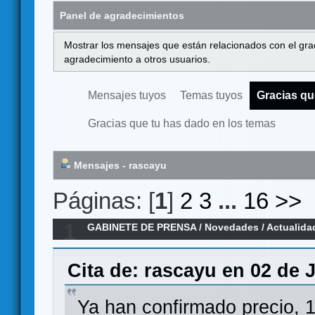
Panel de agradecimientos
Mostrar los mensajes que están relacionados con el gra
agradecimiento a otros usuarios.
Mensajes tuyos
Temas tuyos
Gracias qu
Gracias que tu has dado en los temas
Mensajes - rascayu
Páginas: [
1
]
2
3
...
16
>>
1
GABINETE DE PRENSA
/
Novedades / Actualida
Deliverance - Vlada Chvátil ha vuelto
Cita de: rascayu en 02 de J
Ya han confirmado precio,