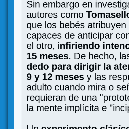
Sin embargo en investiga
autores como
Tomasell
que los bebés atribuyen 
capaces de anticipar con
el otro, i
nfiriendo inten
15 meses
. De hecho, l
dedo para dirigir la at
9 y 12 meses
y las resp
adulto cuando mira o señ
requieran de una "protot
la mente implícita e "inci
Un
experimento
clásic