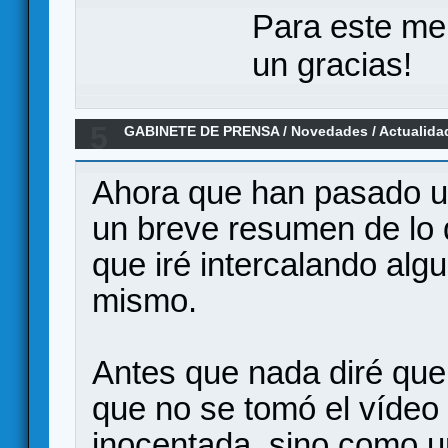
Para este me
un gracias!
5
GABINETE DE PRENSA
/
Novedades / Actualida
Games
Ahora que han pasado un
un breve resumen de lo 
que iré intercalando alg
mismo.
Antes que nada diré que
que no se tomó el víde
inocentada, sino como un