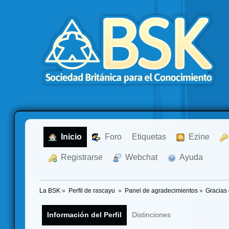
  Inicio
  Foro
Etiquetas
  Ezine
  Registrarse
  Webchat
  Ayuda
La BSK
»
Perfil de rascayu 
»
Panel de agradecimientos
»
Gracias
Información del Perfil
Distinciones