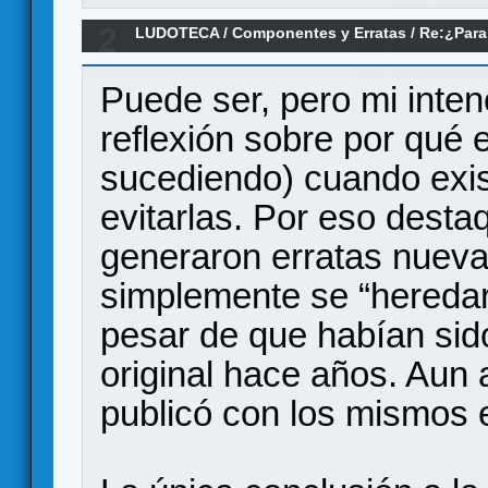
2
LUDOTECA
/
Componentes y Erratas
/
Re:¿Para
primera si es mas facil hacerlas mal?
Puede ser, pero mi inten
reflexión sobre por qué
sucediendo) cuando exis
evitarlas. Por eso desta
generaron erratas nueva
simplemente se “heredaro
pesar de que habían sido
original hace años. Aun 
publicó con los mismos 