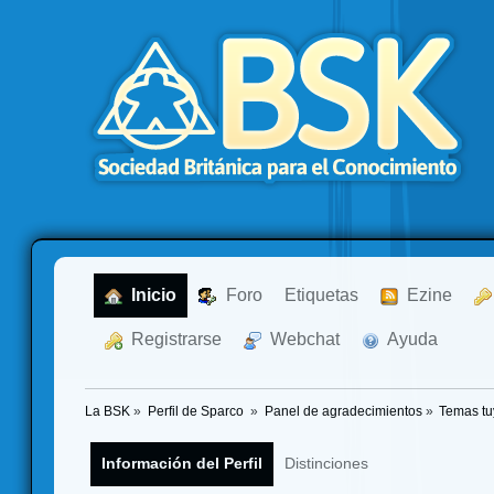
  Inicio
  Foro
Etiquetas
  Ezine
  Registrarse
  Webchat
  Ayuda
La BSK
»
Perfil de Sparco 
»
Panel de agradecimientos
»
Temas tu
Información del Perfil
Distinciones