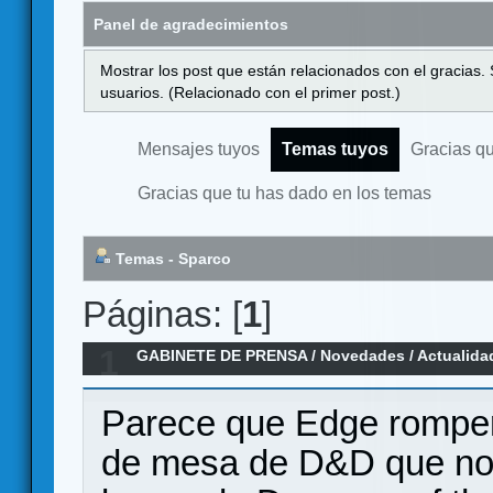
Panel de agradecimientos
Mostrar los post que están relacionados con el gracias.
usuarios. (Relacionado con el primer post.)
Mensajes tuyos
Temas tuyos
Gracias q
Gracias que tu has dado en los temas
Temas - Sparco
Páginas: [
1
]
1
GABINETE DE PRENSA
/
Novedades / Actualida
Mage en castellano
Parece que Edge romperá
de mesa de D&D que no 