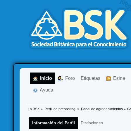
  Inicio
  Foro
Etiquetas
  Ezine
  Ayuda
La BSK
»
Perfil de prebosting 
»
Panel de agradecimientos
»
Gr
Información del Perfil
Distinciones