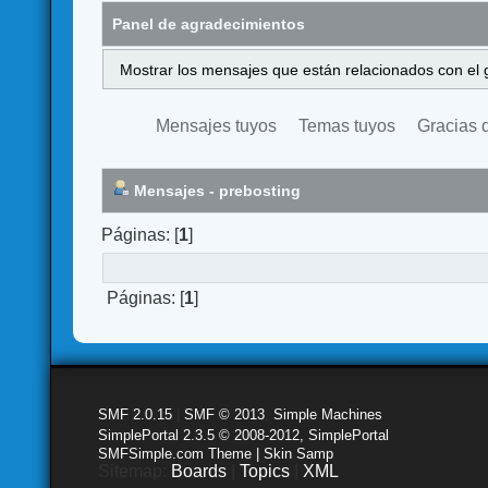
Panel de agradecimientos
Mostrar los mensajes que están relacionados con el 
Mensajes tuyos
Temas tuyos
Gracias 
Mensajes - prebosting
Páginas: [
1
]
Páginas: [
1
]
SMF 2.0.15
|
SMF © 2013
,
Simple Machines
SimplePortal 2.3.5 © 2008-2012, SimplePortal
SMFSimple.com Theme | Skin Samp
Sitemap:
Boards
|
Topics
|
XML