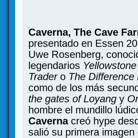
Caverna, The Cave Fa
presentado en Essen 20
Uwe Rosenberg, conocid
legendarios
Yellowstone
Trader
o
The Differenc
como de los más secun
the gates of Loyang
y
Or
hombre el mundillo lúdi
Caverna
creó hype des
salió su primera imagen