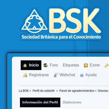
  Inicio
  Foro
Etiquetas
  Ezine
  Registrarse
  Webchat
  Ayuda
La BSK
»
Perfil de asfaloth 
»
Panel de agradecimientos
»
Gracias 
Información del Perfil
Distinciones