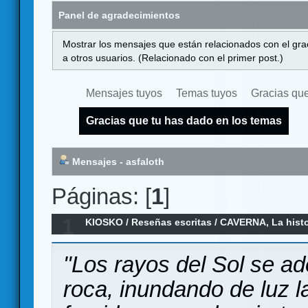
Panel de agradecimientos
Mostrar los mensajes que están relacionados con el gra
a otros usuarios. (Relacionado con el primer post.)
Mensajes tuyos
Temas tuyos
Gracias que
Gracias que tu has dado en los temas
Mensajes - asfaloth
Páginas: [
1
]
1
KIOSKO
/
Reseñas escritas
/
CAVERNA, La histor
llena de jabalíes (Torkereseña)
"Los rayos del Sol se ad
roca, inundando de luz l