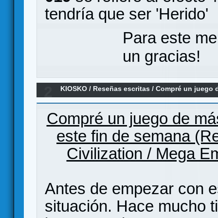
tendría que ser 'Herido'
Para este me
un gracias!
2
KIOSKO
/
Reseñas escritas
/
Compré un juego d
estrenado (Reseña Mega Civilization)
Compré un juego de más 
este fin de semana (R
Civilization / Mega E
Antes de empezar con es
situación. Hace mucho t