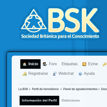
  Inicio
  Foro
Etiquetas
  Ezine
  Registrarse
  Webchat
  Ayuda
La BSK
»
Perfil de herosilence 
»
Panel de agradecimientos
»
Grac
Información del Perfil
Distinciones