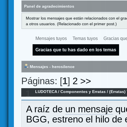
Panel de agradecimientos
Mostrar los mensajes que están relacionados con el gra
a otros usuarios. (Relacionado con el primer post.)
Mensajes tuyos
Temas tuyos
Gracias que
Gracias que tu has dado en los temas
Mensajes - herosilence
Páginas: [
1
]
2
>>
1
LUDOTECA
/
Componentes y Erratas
/
(Erratas)
la Segunda Era
A raíz de
un mensaje
que
BGG, estreno el hilo de 