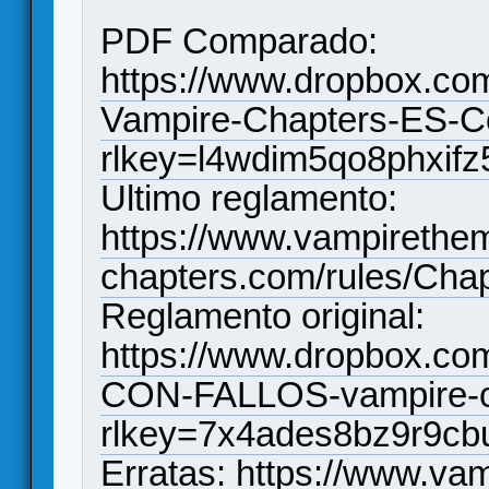
PDF Comparado:
https://www.dropbox.co
Vampire-Chapters-ES-C
rlkey=l4wdim5qo8phxifz
Ultimo reglamento:
https://www.vampirethe
chapters.com/rules/Cha
Reglamento original:
https://www.dropbox.c
CON-FALLOS-vampire-ch
rlkey=7x4ades8bz9r9cb
Erratas:
https://www.va