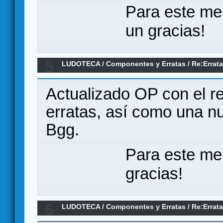
Para este me
un gracias!
5
LUDOTECA
/
Componentes y Erratas
/
Re:Errata
Reyes de la Perdición
Actualizado OP con el r
erratas, así como una n
Bgg.
Para este me
gracias!
6
LUDOTECA
/
Componentes y Erratas
/
Re:Errata
Reyes de la Perdición