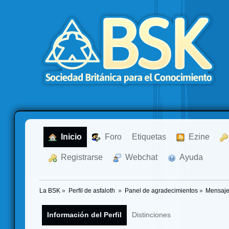
  Inicio
  Foro
Etiquetas
  Ezine
  Registrarse
  Webchat
  Ayuda
La BSK
»
Perfil de asfaloth 
»
Panel de agradecimientos
»
Mensaje
Información del Perfil
Distinciones