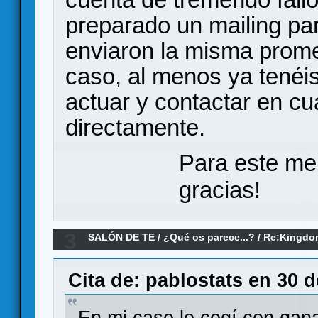
preparado un mailing par
enviaron la misma prome
caso, al menos ya tenéis
actuar y contactar en cu
directamente.
Para este me
gracias!
3
SALÓN DE TE
/
¿Qué os parece...?
/
Re:Kingdo
Cita de: pablostats en 30 d
En mi caso lo cogí con gana