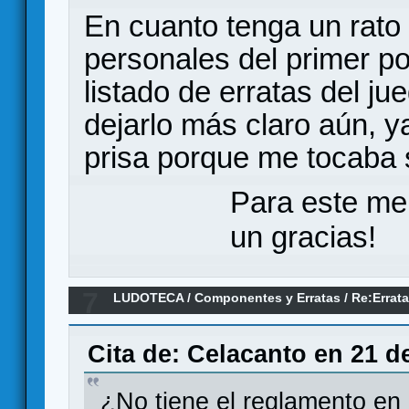
En cuanto tenga un rato
personales del primer po
listado de erratas del j
dejarlo más claro aún, ya
prisa porque me tocaba sa
Para este me
un gracias!
7
LUDOTECA
/
Componentes y Erratas
/
Re:Errata
Reyes de la Perdición
Cita de: Celacanto en 21 d
¿No tiene el reglamento en 