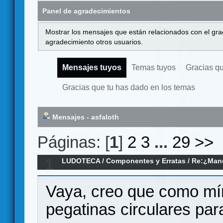
Panel de agradecimientos
Mostrar los mensajes que están relacionados con el gra
agradecimiento otros usuarios.
Mensajes tuyos
Temas tuyos
Gracias q
Gracias que tu has dado en los temas
Mensajes - asfaloth
Páginas: [
1
]
2
3
...
29
>>
1
LUDOTECA
/
Componentes y Erratas
/
Re:¿Mand
Vaya, creo que como mín
pegatinas circulares par