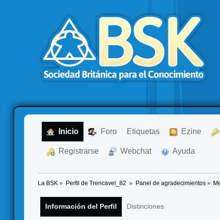
  Inicio
  Foro
Etiquetas
  Ezine
  Registrarse
  Webchat
  Ayuda
La BSK
»
Perfil de Trencavel_82 
»
Panel de agradecimientos
»
Me
Información del Perfil
Distinciones