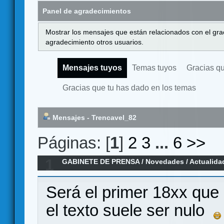
Panel de agradecimientos
Mostrar los mensajes que están relacionados con el gra
agradecimiento otros usuarios.
Mensajes tuyos
Temas tuyos
Gracias q
Gracias que tu has dado en los temas
Mensajes - Trencavel_82
Páginas: [
1
]
2
3
...
6
>>
1
GABINETE DE PRENSA
/
Novedades / Actualida
lanzamiento en Kickstarter!
Será el primer 18xx que
el texto suele ser nulo