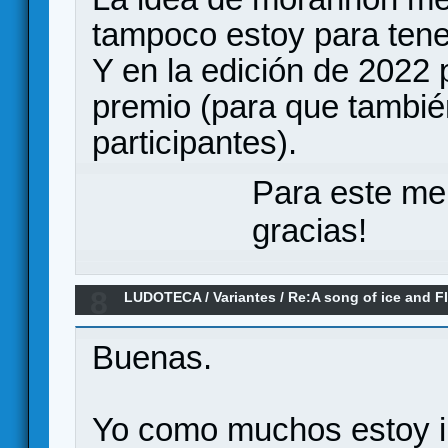
tampoco estoy para tene
Y en la edición de 2022 
premio (para que tambié
participantes).
Para este me
gracias!
8
LUDOTECA
/
Variantes
/
Re:A song of ice and F
Buenas.
Yo como muchos estoy in