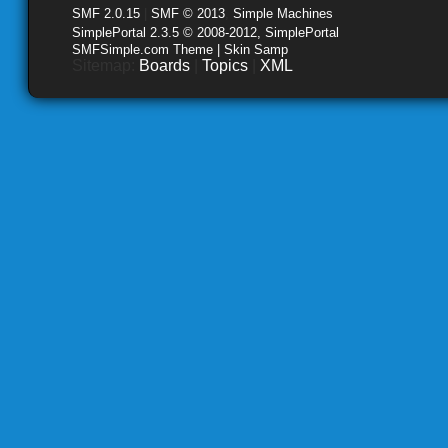
SMF 2.0.15
|
SMF © 2013
,
Simple Machines
SimplePortal 2.3.5 © 2008-2012, SimplePortal
SMFSimple.com Theme | Skin Samp
Sitemap:
Boards
|
Topics
|
XML