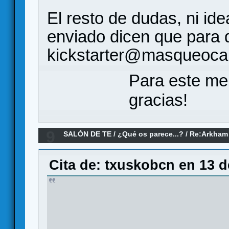
El resto de dudas, ni id
enviado dicen que para d
kickstarter@masqueoc
Para este me
gracias!
9
SALÓN DE TE
/
¿Qué os parece...?
/
Re:Arkham 
parece?
Cita de: txuskobcn en 13 d