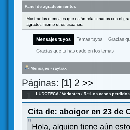
Panel de agradecimientos
Mostrar los mensajes que están relacionados con el gra
agradecimiento otros usuarios.
Mensajes tuyos
Temas tuyos
Gracias q
Gracias que tu has dado en los temas
Mensajes - raytrax
Páginas: [
1
]
2
>>
1
LUDOTECA
/
Variantes
/
Re:Los casos perdidos
Cita de: aboigor en 23 de 
Hola, alguien tiene aún est