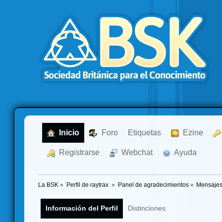
  Inicio
  Foro
Etiquetas
  Ezine
  Registrarse
  Webchat
  Ayuda
La BSK
»
Perfil de raytrax 
»
Panel de agradecimientos
»
Mensajes
Información del Perfil
Distinciones