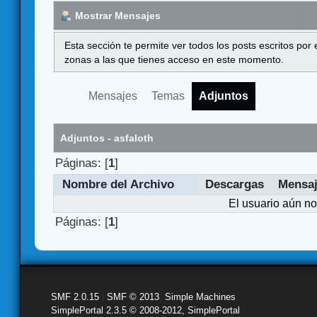
Mostrar Mensajes
Esta sección te permite ver todos los posts escritos por
zonas a las que tienes acceso en este momento.
Mensajes
Temas
Adjuntos
Adjuntos - asfaloth
Páginas: [
1
]
Nombre del Archivo
Descargas
Mensa
El usuario aún no
Páginas: [
1
]
SMF 2.0.15
|
SMF © 2013
,
Simple Machines
SimplePortal 2.3.5 © 2008-2012, SimplePortal