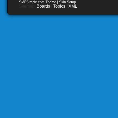
SMFSimple.com Theme | Skin Samp
Sitemap:
Boards
|
Topics
|
XML