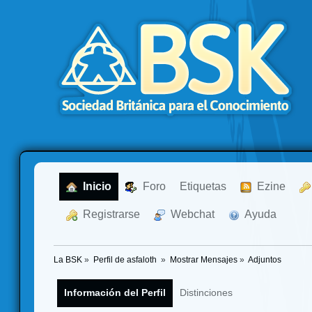
  Inicio
  Foro
Etiquetas
  Ezine
  Registrarse
  Webchat
  Ayuda
La BSK
»
Perfil de asfaloth 
»
Mostrar Mensajes
»
Adjuntos
Información del Perfil
Distinciones