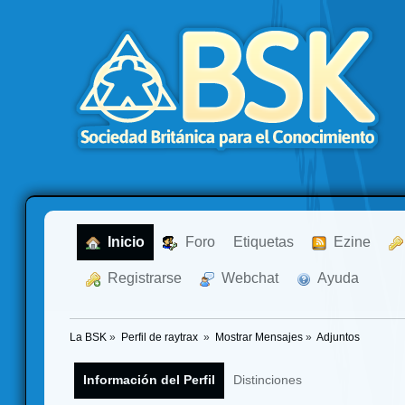
  Inicio
  Foro
Etiquetas
  Ezine
  Registrarse
  Webchat
  Ayuda
La BSK
»
Perfil de raytrax 
»
Mostrar Mensajes
»
Adjuntos
Información del Perfil
Distinciones