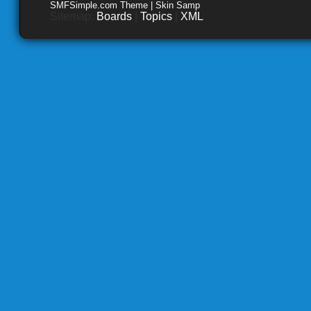
SMFSimple.com Theme | Skin Samp
Sitemap:
Boards
|
Topics
|
XML