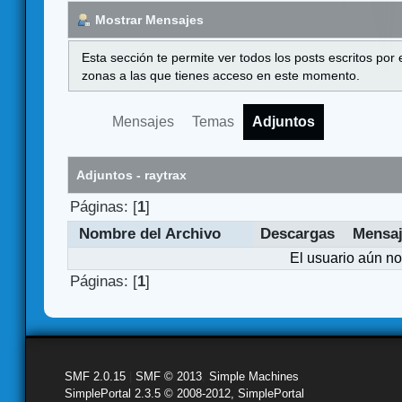
Mostrar Mensajes
Esta sección te permite ver todos los posts escritos por
zonas a las que tienes acceso en este momento.
Mensajes
Temas
Adjuntos
Adjuntos - raytrax
Páginas: [
1
]
Nombre del Archivo
Descargas
Mensa
El usuario aún no
Páginas: [
1
]
SMF 2.0.15
|
SMF © 2013
,
Simple Machines
SimplePortal 2.3.5 © 2008-2012, SimplePortal