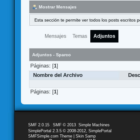
Mostrar Mensajes
Esta sección te permite ver todos los posts escritos
Mensajes
Temas
Adjuntos
Adjuntos - Sparco
Páginas: [
1
]
Nombre del Archivo
Desc
Páginas: [
1
]
SMF 2.0.15
|
SMF © 2013
,
Simple Machines
SimplePortal 2.3.5 © 2008-2012, SimplePortal
SMFSimple.com Theme | Skin Samp