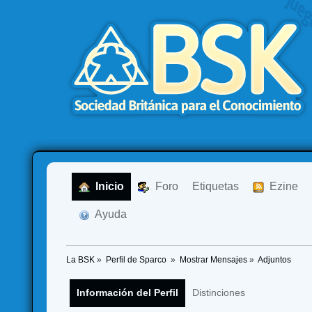
  Inicio
  Foro
Etiquetas
  Ezine
  Ayuda
La BSK
»
Perfil de Sparco 
»
Mostrar Mensajes
»
Adjuntos
Información del Perfil
Distinciones