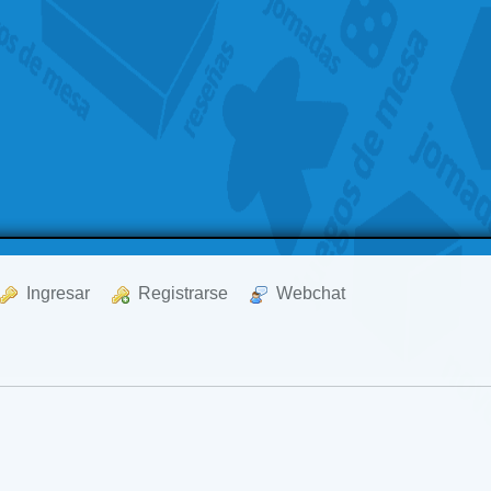
  Ingresar
  Registrarse
  Webchat