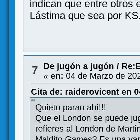
indican que entre otros 
Lástima que sea por KS
De jugón a jugón
/
Re:E
7
«
en:
04 de Marzo de 202
Cita de: raiderovicent en 
Quieto parao ahí!!!
Que el London se puede juga
refieres al London de Mart
Maldito Games? Es una vari