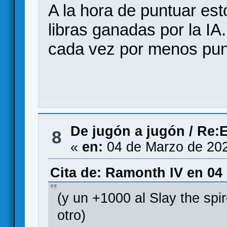
A la hora de puntuar est
libras ganadas por la I
cada vez por menos pu
De jugón a jugón
/
Re:E
8
«
en:
04 de Marzo de 202
Cita de: Ramonth IV en 04
(y un +1000 al Slay the sp
otro)