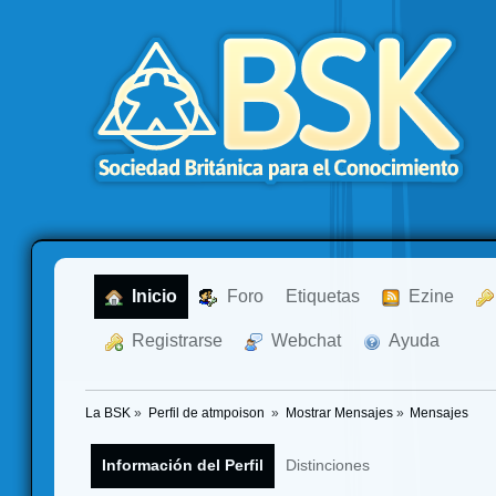
  Inicio
  Foro
Etiquetas
  Ezine
  Registrarse
  Webchat
  Ayuda
La BSK
»
Perfil de atmpoison 
»
Mostrar Mensajes
»
Mensajes
Información del Perfil
Distinciones