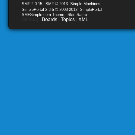
SMF 2.0.15
|
SMF © 2013
,
Simple Machines
SimplePortal 2.3.5 © 2008-2012, SimplePortal
SMFSimple.com Theme | Skin Samp
Sitemap:
Boards
|
Topics
|
XML