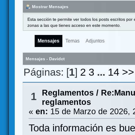
Mostrar Mensajes
Esta sección te permite ver todos los posts escritos por
zonas a las que tienes acceso en este momento.
Mensajes
Temas
Adjuntos
Mensajes - Davidct
Páginas: [
1
]
2
3
...
14
>>
Reglamentos
/
Re:Manua
1
reglamentos
«
en:
15 de Marzo de 2026, 
Toda información es bu