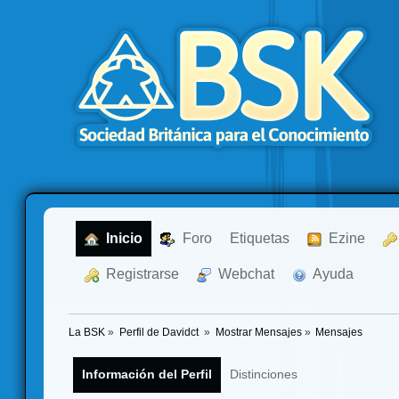
  Inicio
  Foro
Etiquetas
  Ezine
  Registrarse
  Webchat
  Ayuda
La BSK
»
Perfil de Davidct 
»
Mostrar Mensajes
»
Mensajes
Información del Perfil
Distinciones