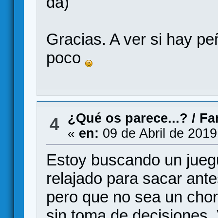
da)
Gracias. A ver si hay pe
poco
¿Qué os parece...?
/
Fa
4
«
en:
09 de Abril de 2019
Estoy buscando un juegui
relajado para sacar ant
pero que no sea un chor
sin toma de decisiones.