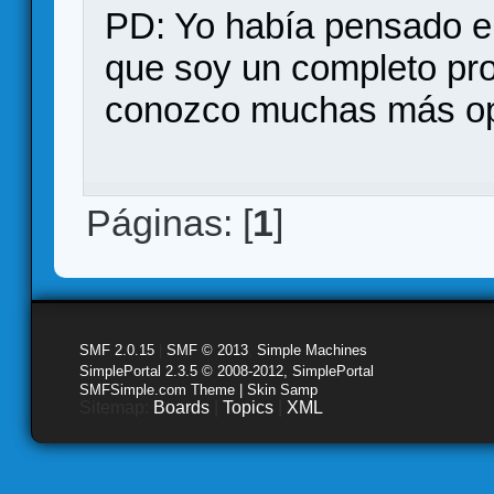
PD: Yo había pensado e
que soy un completo pr
conozco muchas más opc
Páginas: [
1
]
SMF 2.0.15
|
SMF © 2013
,
Simple Machines
SimplePortal 2.3.5 © 2008-2012, SimplePortal
SMFSimple.com Theme | Skin Samp
Sitemap:
Boards
|
Topics
|
XML