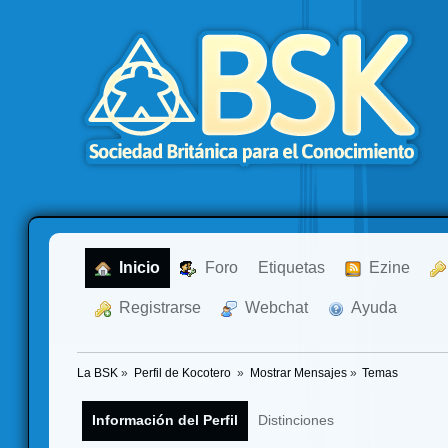
  Inicio
  Foro
Etiquetas
  Ezine
  Registrarse
  Webchat
  Ayuda
La BSK
»
Perfil de Kocotero 
»
Mostrar Mensajes
»
Temas
Información del Perfil
Distinciones