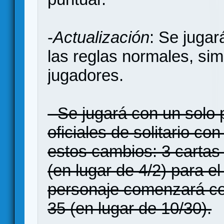
-
Actualización
: Se jugar
las reglas normales, sim
jugadores.
- Se jugará con un solo 
oficiales de solitario co
estos cambios: 3 cartas
(en lugar de 4/2) para e
personaje comenzará co
35 (en lugar de 10/30).