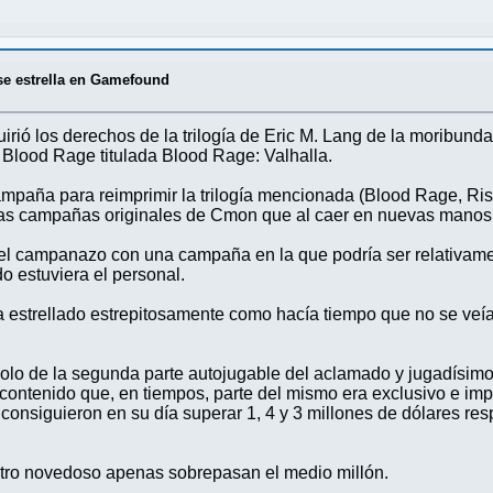
se estrella en Gamefound
rió los derechos de la trilogía de Eric M. Lang de la moribu
 Blood Rage titulada Blood Rage: Valhalla.
paña para reimprimir la trilogía mencionada (Blood Rage, Ris
 las campañas originales de Cmon que al caer en nuevas manos 
el campanazo con una campaña en la que podría ser relativamen
 estuviera el personal.
 estrellado estrepitosamente como hacía tiempo que no se veía,
o de la segunda parte autojugable del aclamado y jugadísimo 
ontenido que, en tiempos, parte del mismo era exclusivo e im
s consiguieron en su día superar 1, 4 y 3 millones de dólares re
otro novedoso apenas sobrepasan el medio millón.