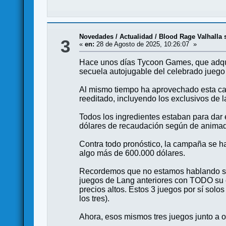
Novedades / Actualidad
/
Blood Rage Valhalla 
3
«
en:
28 de Agosto de 2025, 10:26:07 »
Hace unos días Tycoon Games, que adqui
secuela autojugable del celebrado juego
Al mismo tiempo ha aprovechado esta cam
reeditado, incluyendo los exclusivos de
Todos los ingredientes estaban para dar 
dólares de recaudación según de animado
Contra todo pronóstico, la campaña se ha
algo más de 600.000 dólares.
Recordemos que no estamos hablando sol
juegos de Lang anteriores con TODO su c
precios altos. Estos 3 juegos por sí solo
los tres).
Ahora, esos mismos tres juegos junto a 