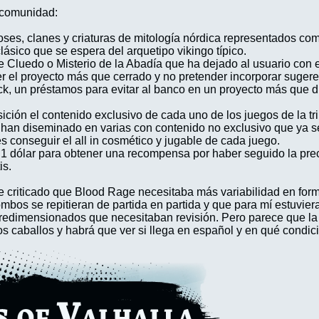
 comunidad:
oses, clanes y criaturas de mitología nórdica representados com
lásico que se espera del arquetipo vikingo típico.
 Cluedo o Misterio de la Abadía que ha dejado al usuario con el
er el proyecto más que cerrado y no pretender incorporar sugere
k, un préstamos para evitar al banco en un proyecto más que di
ión el contenido exclusivo de cada uno de los juegos de la tril
 han diseminado en varias con contenido no exclusivo que ya se t
es conseguir el all in cosmético y jugable de cada juego.
tado 1 dólar para obtener una recompensa por haber seguido la
is.
e criticado que Blood Rage necesitaba más variabilidad en fo
mbos se repitieran de partida en partida y que para mí estuvi
redimensionados que necesitaban revisión. Pero parece que la co
 los caballos y habrá que ver si llega en español y en qué condic