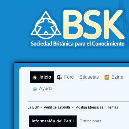
  Inicio
  Foro
Etiquetas
  Ezine
  Ayuda
La BSK
»
Perfil de asfaloth 
»
Mostrar Mensajes
»
Temas
Información del Perfil
Distinciones