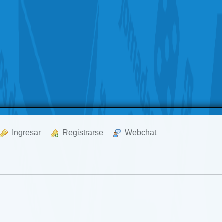
  Ingresar
  Registrarse
  Webchat