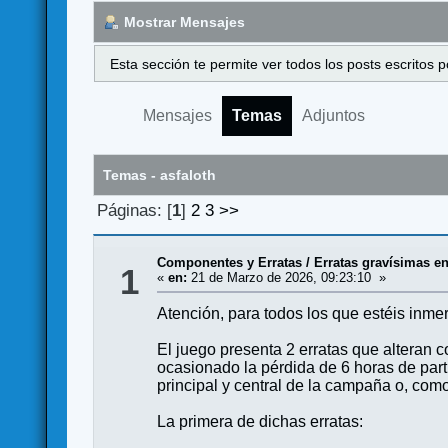
Mostrar Mensajes
Esta sección te permite ver todos los posts escritos
Mensajes
Temas
Adjuntos
Temas - asfaloth
Páginas: [
1
]
2
3
>>
Componentes y Erratas
/
Erratas gravísimas en
1
«
en:
21 de Marzo de 2026, 09:23:10 »
Atención, para todos los que estéis inm
El juego presenta 2 erratas que alteran 
ocasionado la pérdida de 6 horas de par
principal y central de la campaña o, com
La primera de dichas erratas: