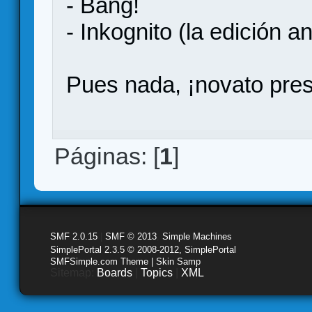
- Bang!
- Inkognito (la edición an
Pues nada, ¡novato pre
Páginas: [
1
]
SMF 2.0.15
|
SMF © 2013
,
Simple Machines
SimplePortal 2.3.5 © 2008-2012, SimplePortal
SMFSimple.com Theme | Skin Samp
Sitemap:
Boards
|
Topics
|
XML