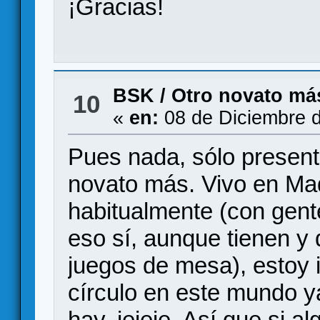
¡Gracias!
BSK
/
Otro novato má
10
«
en:
08 de Diciembre d
Pues nada, sólo present
novato más. Vivo en Ma
habitualmente (con gent
eso sí, aunque tienen y 
juegos de mesa), estoy 
círculo en este mundo y
hay, jejeje. Así que si a