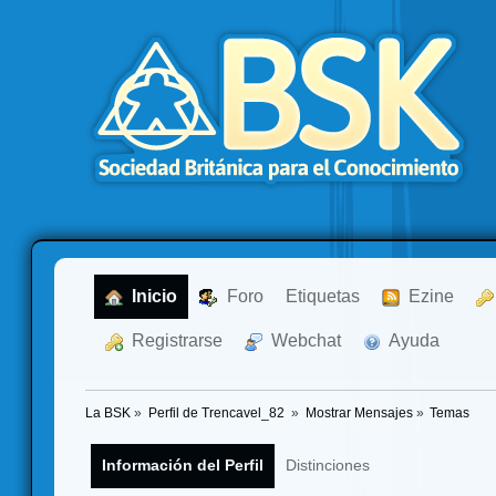
  Inicio
  Foro
Etiquetas
  Ezine
  Registrarse
  Webchat
  Ayuda
La BSK
»
Perfil de Trencavel_82 
»
Mostrar Mensajes
»
Temas
Información del Perfil
Distinciones