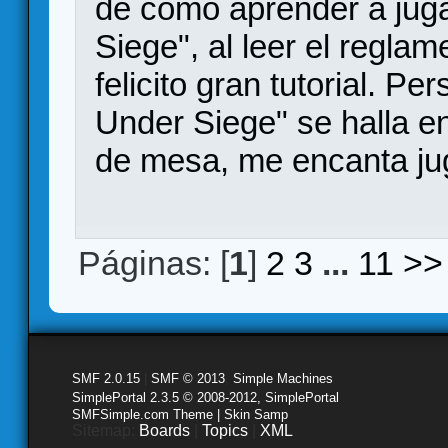
de como aprender a jug
Siege", al leer el regla
felicito gran tutorial. 
Under Siege" se halla e
de mesa, me encanta jug
Páginas: [
1
]
2
3
...
11
>>
SMF 2.0.15
|
SMF © 2013
,
Simple Machines
SimplePortal 2.3.5 © 2008-2012, SimplePortal
SMFSimple.com Theme | Skin Samp
Sitemap:
Boards
|
Topics
|
XML