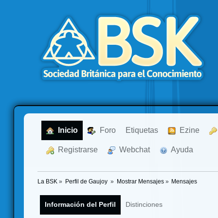
  Inicio
  Foro
Etiquetas
  Ezine
  Registrarse
  Webchat
  Ayuda
La BSK
»
Perfil de Gaujoy 
»
Mostrar Mensajes
»
Mensajes
Información del Perfil
Distinciones