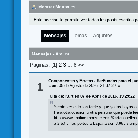
Mostrar Mensajes
Esta sección te permite ver todos los posts escritos
Mensajes
Temas
Adjuntos
Mensajes - Amilca
Páginas: [
1
]
2
3
...
8
>>
Componentes y Erratas
/
Re:Fundas para el jue
1
«
en:
05 de Agosto de 2026, 21:32:39 »
Cita de: Kurt en 07 de Abril de 2016, 19:29:22
Siento ver esto tan tarde y que ya las hayas c
Para otra ocasión u otra persona que pueda lee
http://www.smiling-monster.com/Kartenhuelle
a 2.50 €; los portes a España son 3.99€ siemp