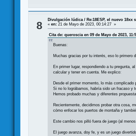
Divulgación lúdica
/
Re:18ESP, el nuevo 18xx 
8
«
en:
21 de Mayo de 2023, 00:14:27 »
Cita de: queroscia en 09 de Mayo de 2023, 11:
Buenas:
Muchas gracias por tu interés, eso lo primero 
En primer lugar, respondiendo a tu pregunta, a
calcular y tener en cuenta. Me explico:
Desde el primer momento, lo más complicado pa
Si no lo lográbamos, habría sido un fracaso y 
Hemos probado muchas y diferentes propuestas 
Recientemente, decidimos probar otra cosa, muc
cómo enfocar los puertos de montaña y tambié
Este cambio nos pilló fuera de juego (al meno
El juego avanza, doy fe, y es un juego diverti