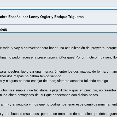
sobre España, por Lonny Orgler y Enrique Trigueros
50:08
de todo, y voy a aprovechar para hacer una actualización del proyecto, porqu
l final no pudo hacerse la presentación. ¿Por qué? Por un motivo muy sencil
ra nosotros fue crear una interacción entre los dos mapas, de forma y maner
tener dos mapas no habría tenido sentido.
y ninguna parecía encajar del todo; siempre acababa fallando en algo.
ho más simple, que facilitaba la jugabilidad y que, en principio, no resentía
n los cinco hexágonos del sur que conectaban con dichos pasos.
s a mí) y enseguida vimos que no podríamos tener esos cambios mínimamente 
do y con buenos resultados, pero no se trata solo de eso, sino que debe aguan