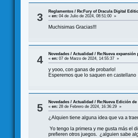
Reglamentos
/
Re:Fury of Dracula Digital Editi
3
«
en:
04 de Julio de 2024, 08:51:00 »
Muchisimas Gracias!!!
Novedades / Actualidad
/
Re:Nueva expansión 
4
«
en:
07 de Marzo de 2024, 14:55:37 »
y yooo, con ganas de probarlo!
Esperemos que lo saquen en castellano
Novedades / Actualidad
/
Re:Nueva Edición de
5
«
en:
28 de Febrero de 2024, 16:36:29 »
¿Alquien tiene alguna idea que va a trae
Yo tengo la primera y me gusta más el di
prefieren otros juegos. ¿alguien sabe al