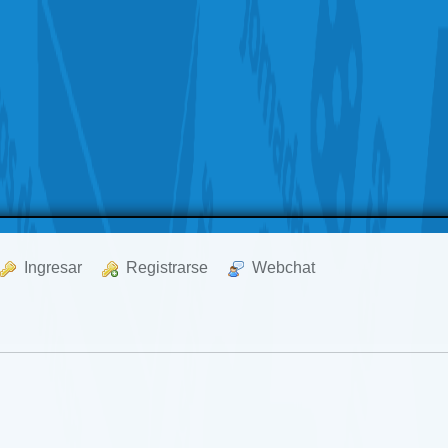
  Ingresar
  Registrarse
  Webchat