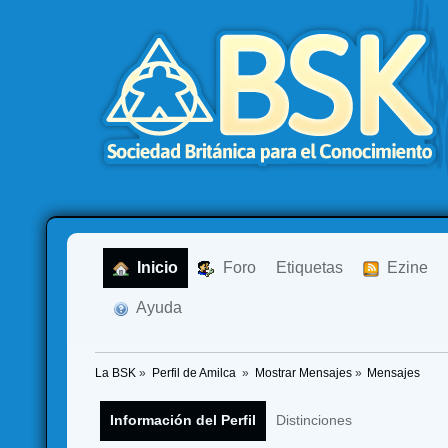
  Inicio
  Foro
Etiquetas
  Ezine
  Ayuda
La BSK
»
Perfil de Amilca 
»
Mostrar Mensajes
»
Mensajes
Información del Perfil
Distinciones