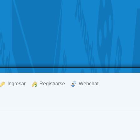
  Ingresar
  Registrarse
  Webchat