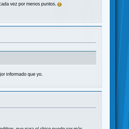
o cada vez por menos puntos.
or informado que yo.
m edition, que para el chico puede ser más