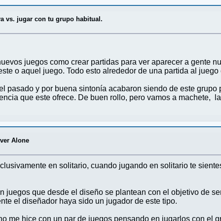
 vs. jugar con tu grupo habitual.
uevos juegos como crear partidas para ver aparecer a gente nu
este o aquel juego. Todo esto alrededor de una partida al juego
n el pasado y por buena sintonía acabaron siendo de este grupo 
encia que este ofrece. De buen rollo, pero vamos a machete, la
ever Alone
sivamente en solitario, cuando jugando en solitario te sientes s
n juegos que desde el diseño se plantean con el objetivo de se
nte el diseñador haya sido un jugador de este tipo.
 me hice con un par de juegos pensando en jugarlos con el g