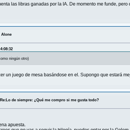
cuenta las libras ganadas por la IA. De momento me funde, per
r Alone
4:08:32
como ningún otro)
er un juego de mesa basándose en el. Supongo que estará mej
/
Re:Lo de siempre: ¿Qué me compro si me gusta todo?
ena apuesta.
 crees que no vas a seguir la trilogía, puedes optar por la Gole