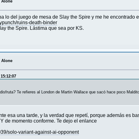
r Alone
ba lo del juego de mesa de Slay the Spire y me he encontrado e
vypunch/ruins-death-binder
lay the Spire. Lástima que sea por KS.
r Alone
 15:12:07
 disfruta? Te refieres al London de Martin Wallace que sacó hace poco Maldit
ante esa una tarde, y la verdad que repetí, porque además es b
 Y de momento conforme. Te dejo el enlance
39/solo-variant-against-ai-opponent