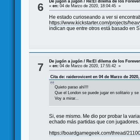
De jugón a jugón
/
Re:El dilema de los Foreve
6
«
en:
04 de Marzo de 2020, 18:04:45 »
He estado curioseando a ver si encontra
https://www.kickstarter.com/projects/hea
indican que entre otros está basado en S
De jugón a jugón
/
Re:El dilema de los Foreve
7
«
en:
04 de Marzo de 2020, 17:55:42 »
Cita de: raiderovicent en 04 de Marzo de 2020,
Quieto parao ahí!!!
Que el London se puede jugar en solitario y se
Voy a mirar...
Si, ese mismo. Me dio por probar la vari
echado más partidas que con jugadores.
https://boardgamegeek.com/thread/21100