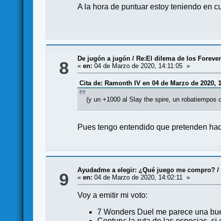
A la hora de puntuar estoy teniendo en 
De jugón a jugón
/
Re:El dilema de los Foreve
8
«
en:
04 de Marzo de 2020, 14:11:05 »
Cita de: Ramonth IV en 04 de Marzo de 2020, 1
(y un +1000 al Slay the spire, un robatiempos 
Pues tengo entendido que pretenden hac
Ayudadme a elegir: ¿Qué juego me compro?
9
«
en:
04 de Marzo de 2020, 14:02:11 »
Voy a emitir mi voto:
7 Wonders Duel me parece una bu
Century: la ruta de las especias, si