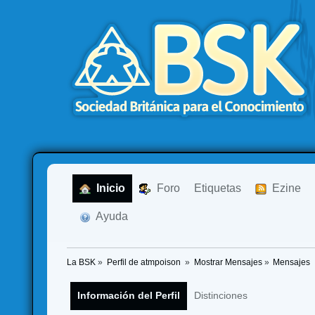
  Inicio
  Foro
Etiquetas
  Ezine
  Ayuda
La BSK
»
Perfil de atmpoison 
»
Mostrar Mensajes
»
Mensajes
Información del Perfil
Distinciones