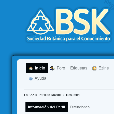
  Inicio
  Foro
Etiquetas
  Ezine
  Ayuda
La BSK
»
Perfil de Davidct 
»
Resumen
Información del Perfil
Distinciones