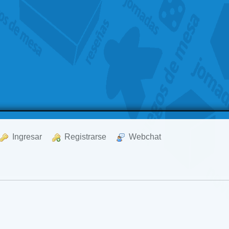
  Ingresar
  Registrarse
  Webchat