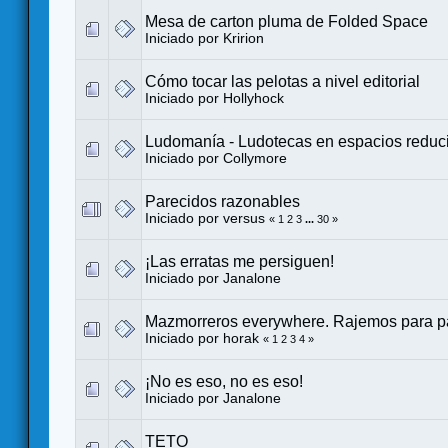
Mesa de carton pluma de Folded Space
Iniciado por
Kririon
Cómo tocar las pelotas a nivel editorial
Iniciado por
Hollyhock
Ludomanía - Ludotecas en espacios reduc
Iniciado por
Collymore
Parecidos razonables
Iniciado por
versus
«
1
2
3
...
30
»
¡Las erratas me persiguen!
Iniciado por
Janalone
Mazmorreros everywhere. Rajemos para pa
Iniciado por
horak
«
1
2
3
4
»
¡No es eso, no es eso!
Iniciado por
Janalone
TETO