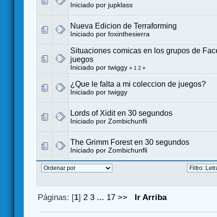
Iniciado por
jupklass
Nueva Edicion de Terraforming
Iniciado por
foxinthesierra
Situaciones comicas en los grupos de Fa
juegos
Iniciado por
twiggy
«
1
2
»
¿Que le falta a mi coleccion de juegos?
Iniciado por
twiggy
Lords of Xidit en 30 segundos
Iniciado por
Zombichunfli
The Grimm Forest en 30 segundos
Iniciado por
Zombichunfli
Páginas: [
1
]
2
3
...
17
>>
Ir Arriba