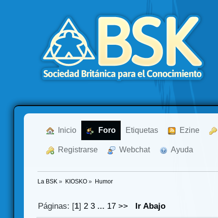
  Inicio
  Foro
Etiquetas
  Ezine
  Registrarse
  Webchat
  Ayuda
La BSK
»
KIOSKO
»
Humor 
Páginas: [
1
]
2
3
...
17
>>
Ir Abajo