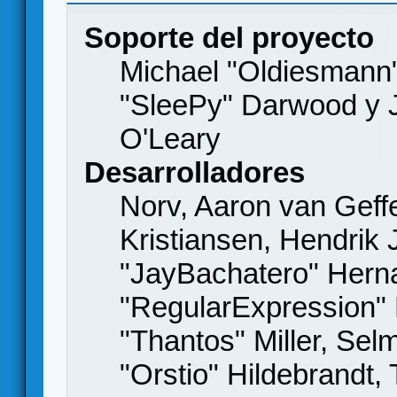
Soporte del proyecto
Michael "Oldiesmann
"SleePy" Darwood y J
O'Leary
Desarrolladores
Norv, Aaron van Geffe
Kristiansen, Hendrik
"JayBachatero" Hern
"RegularExpression"
"Thantos" Miller, Se
"Orstio" Hildebrandt,