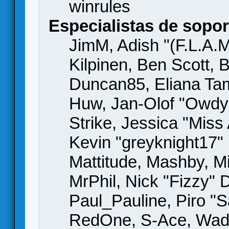
winrules
Especialistas de sopor
JimM, Adish "(F.L.A.M
Kilpinen, Ben Scott,
Duncan85, Eliana Tame
Huw, Jan-Olof "Owdy"
Strike, Jessica "Mis
Kevin "greyknight17" H
Mattitude, Mashby, Mic
MrPhil, Nick "Fizzy" 
Paul_Pauline, Piro "S
RedOne, S-Ace, Wad