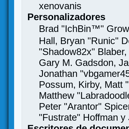
xenovanis
Personalizadores
Brad "IchBin™" Gro
Hall, Bryan "Runic" D
"Shadow82x" Blaber, 
Gary M. Gadsdon, Jas
Jonathan "vbgamer45" 
Possum, Kirby, Matt
Matthew "Labradoodle
Peter "Arantor" Spice
"Fustrate" Hoffman y
Escritores de docume