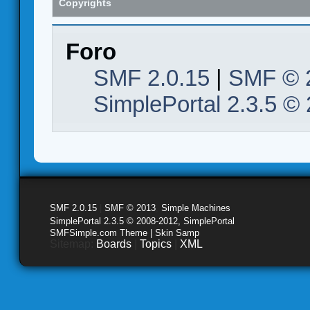
Copyrights
Foro
SMF 2.0.15
|
SMF © 
SimplePortal 2.3.5 ©
SMF 2.0.15
|
SMF © 2013
,
Simple Machines
SimplePortal 2.3.5 © 2008-2012, SimplePortal
SMFSimple.com Theme | Skin Samp
Sitemap:
Boards
|
Topics
|
XML