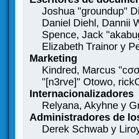
Joshua "groundup" Di
Daniel Diehl, Dannii 
Spence, Jack "akabu
Elizabeth Trainor y 
Marketing
Kindred, Marcus "cσσ
"[n3rve]" Otowo, rick
Internacionalizadores
Relyana, Akyhne y G
Administradores de lo
Derek Schwab y Liro