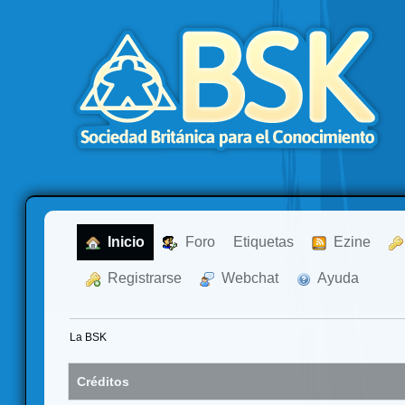
  Inicio
  Foro
Etiquetas
  Ezine
  Registrarse
  Webchat
  Ayuda
La BSK
Créditos