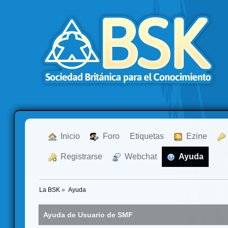
  Inicio
  Foro
Etiquetas
  Ezine
  Registrarse
  Webchat
  Ayuda
La BSK
»
Ayuda
Ayuda de Usuario de SMF