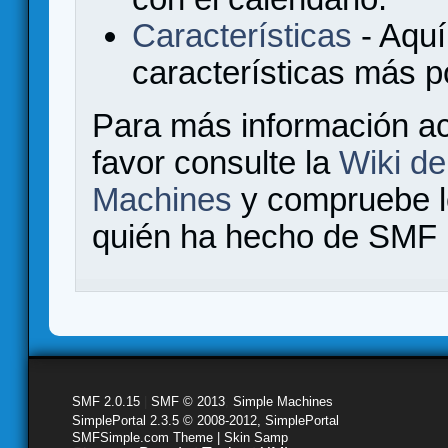
Características
- Aquí
características más 
Para más información a
favor consulte la
Wiki d
Machines
y compruebe 
quién ha hecho de SMF l
SMF 2.0.15
|
SMF © 2013
,
Simple Machines
SimplePortal 2.3.5 © 2008-2012, SimplePortal
SMFSimple.com Theme | Skin Samp