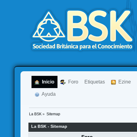
  Inicio
  Foro
Etiquetas
  Ezine
  Ayuda
La BSK
»
Sitemap
La BSK - Sitemap