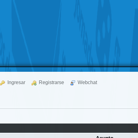
  Ingresar
  Registrarse
  Webchat