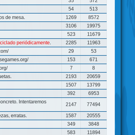
35
572
54
513
gos de mesa.
1269
8572
3106
19975
523
11679
eciclado periódicamente
.
2285
11963
com/
29
53
usegames.org/
153
671
org/
7
8
uetas.
2193
20659
1507
13799
392
6953
concreto. Intentaremos
2147
77494
zas, erratas.
1587
20555
349
3848
583
11894