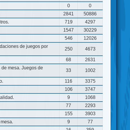
0
0
2841
50886
tros.
719
4297
1547
30229
546
12026
aciones de juegos por
250
4673
68
2631
os de mesa. Juegos de
33
1002
o.
116
3375
106
3747
alidad.
9
1068
77
2293
155
3903
 mesa.
9
77
16
359