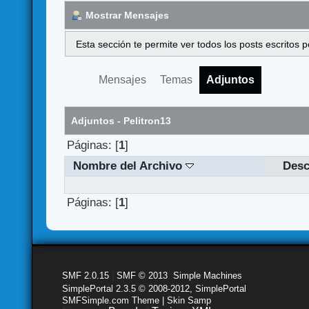
Mostrar Mensajes
Esta sección te permite ver todos los posts escritos
Mensajes
Temas
Adjuntos
Adjuntos - Pelitron13
Páginas: [
1
]
Nombre del Archivo
Desc
Páginas: [
1
]
SMF 2.0.15
|
SMF © 2013
,
Simple Machines
SimplePortal 2.3.5 © 2008-2012, SimplePortal
SMFSimple.com Theme | Skin Samp