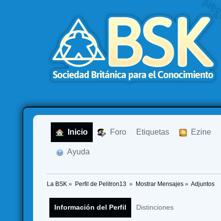
  Inicio
  Foro
Etiquetas
  Ezine
  Ayuda
La BSK
»
Perfil de Pelitron13 
»
Mostrar Mensajes
»
Adjuntos
Información del Perfil
Distinciones