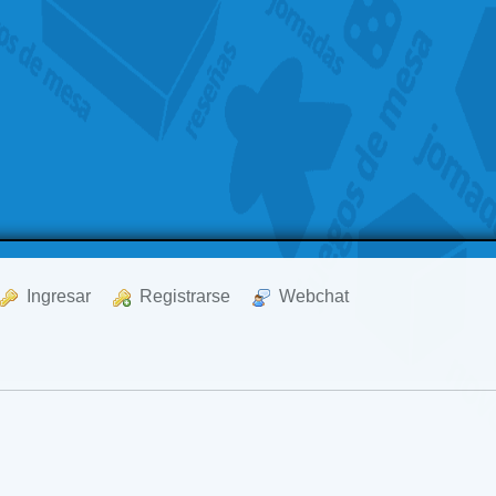
  Ingresar
  Registrarse
  Webchat