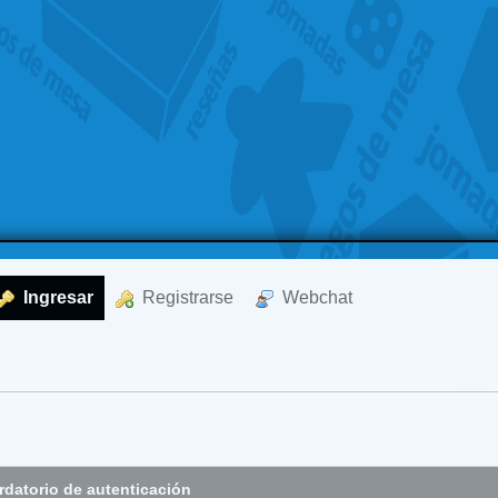
  Ingresar
  Registrarse
  Webchat
datorio de autenticación