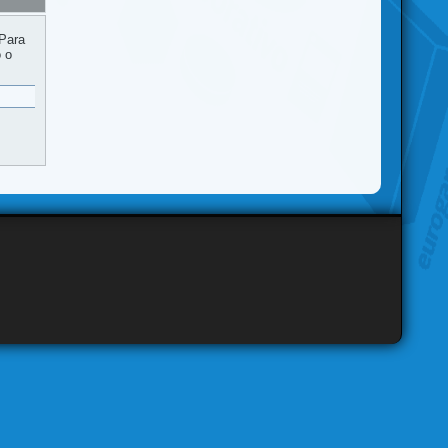
 Para
o o