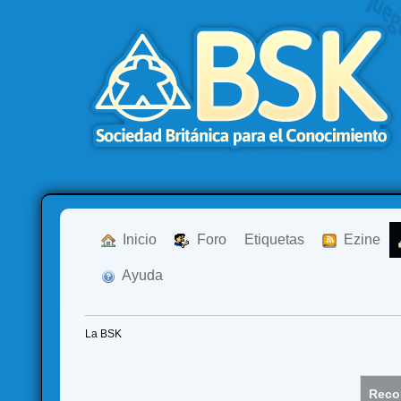
  Inicio
  Foro
Etiquetas
  Ezine
  Ayuda
La BSK
Recor