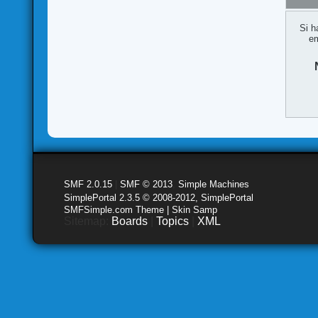
Si h
em
SMF 2.0.15
|
SMF © 2013
,
Simple Machines
SimplePortal 2.3.5 © 2008-2012, SimplePortal
SMFSimple.com Theme | Skin Samp
Sitemap:
Boards
|
Topics
|
XML