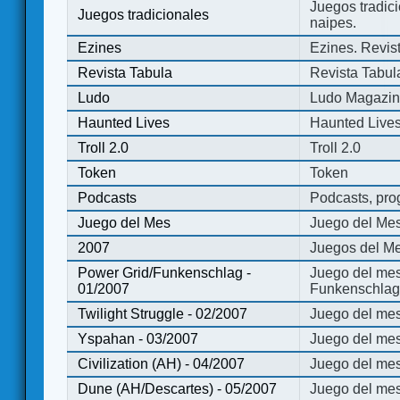
Juegos tradici
Juegos tradicionales
naipes.
Ezines
Ezines. Revist
Revista Tabula
Revista Tabul
Ludo
Ludo Magazi
Haunted Lives
Haunted Live
Troll 2.0
Troll 2.0
Token
Token
Podcasts
Podcasts, pro
Juego del Mes
Juego del Me
2007
Juegos del Me
Power Grid/Funkenschlag -
Juego del mes
01/2007
Funkenschlag 
Twilight Struggle - 02/2007
Juego del mes
Yspahan - 03/2007
Juego del me
Civilization (AH) - 04/2007
Juego del mes 
Dune (AH/Descartes) - 05/2007
Juego del me