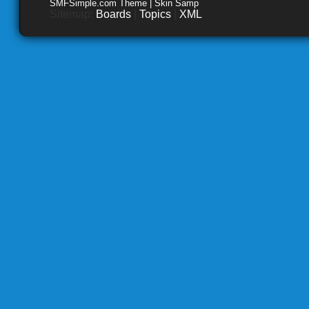
SMFSimple.com Theme | Skin Samp
Sitemap:
Boards
|
Topics
|
XML