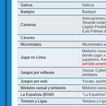
Galicia
Galicia
Badajoz
Badajoz
Asociaciones:
Tenerife norte
Canarias
Legión Perdida
(Las Palmas d
Cáceres
Microrelatos
Microrelatos 
Módulos vassa
donde jugar 
Jugar en Línea
jugadores. Ke
periódicamen
Vassal, Cyber
Juegos por software
similares.
Juegos por web
Yucata, spiel
Módulos vassal y similares
Módulos vassa
La Española (BSW)
"La Española
Torneos y Ligas
Torneos y Lig