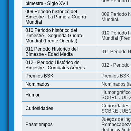
008 Periodo hi
bimestre - Siglo XVII
009 Periodo histórico del
009 Periodo hi
Bimestre - La Primera Guerra
Mundial.
Mundial
010 Periodo histórico del
010 Periodo h
Bimestre - Segunda Guerra
Mundial (Frent
Mundial (Frente Oriental)
011 Periodo Histórico del
011 Periodo H
Bimestre - Edad Media
012 - Periodo Histórico del
012 - Periodo
Bimestre - Combates Aéreos
Premios BSK
Premios BSK
Nominados
Nominados (fa
Humor gráfico
Humor
SOBRE JUEG
Curiosidades.
Curiosidades
SOBRE JUEG
Juegos de Ing
Pasatiempos
Rompecabezas
deductiva/indu