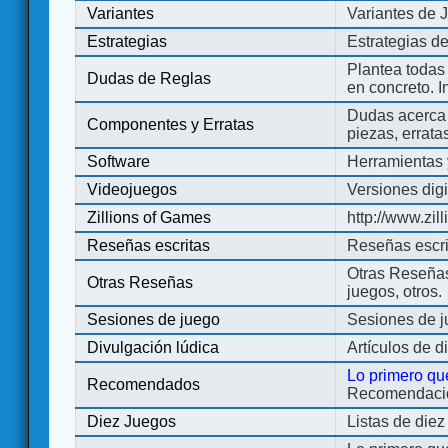
Variantes
Variantes de 
Estrategias
Estrategias d
Plantea todas
Dudas de Reglas
en concreto. 
Dudas acerca 
Componentes y Erratas
piezas, errata
Software
Herramientas 
Videojuegos
Versiones digi
Zillions of Games
http://www.zi
Reseñas escritas
Reseñas escri
Otras Reseñas 
Otras Reseñas
juegos, otros.
Sesiones de juego
Sesiones de 
Divulgación lúdica
Artículos de d
Lo primero qu
Recomendados
Recomendacion
Diez Juegos
Listas de die