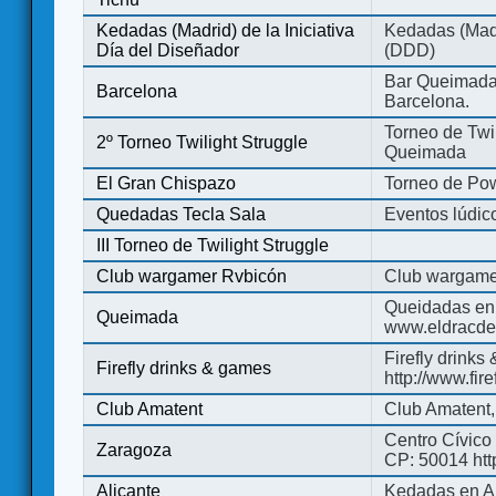
Kedadas (Madrid) de la Iniciativa
Kedadas (Madri
Día del Diseñador
(DDD)
Bar Queimada.
Barcelona
Barcelona.
Torneo de Twil
2º Torneo Twilight Struggle
Queimada
El Gran Chispazo
Torneo de Po
Quedadas Tecla Sala
Eventos lúdico
III Torneo de Twilight Struggle
Club wargamer Rvbicón
Club wargame
Queidadas en
Queimada
www.eldracde
Firefly drinks
Firefly drinks & games
http://www.fir
Club Amatent
Club Amatent,
Centro Cívico 
Zaragoza
CP: 50014 http
Alicante
Kedadas en Al