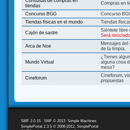
Consultas de compras en
Compras en ti
tiendas
Concurso BGG
Concurso BG
Tiendas físicas en el mundo
Tiendas físic
Siéntete libre
Cajón de sastre
Será reciclad
Mensajes del 
Arca de Noe
de la limpia.
¿Tienes algu
Mundo Virtual
alguna cosa d
mesa?
Cineforum, vis
Cineforum
propuestas
SMF 2.0.15
|
SMF © 2013
,
Simple Machines
SimplePortal 2.3.5 © 2008-2012, SimplePortal