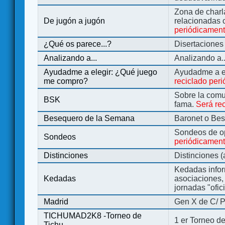
Zona de charl
De jugón a jugón
relacionadas 
periódicamen
¿Qué os parece...?
Disertaciones
Analizando a...
Analizando a..
Ayudadme a elegir: ¿Qué juego
Ayudadme a e
me compro?
reciclado per
Sobre la comu
BSK
fama.
Será re
Besequero de la Semana
Baronet o Be
Sondeos de o
Sondeos
periódicament
Distinciones
Distinciones 
Kedadas infor
Kedadas
asociaciones, 
jornadas "ofic
Madrid
Gen X de C/ P
TICHUMAD2K8 -Torneo de
1 er Torneo de
Tichu