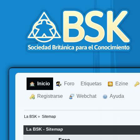
  Inicio
  Foro
Etiquetas
  Ezine
  Registrarse
  Webchat
  Ayuda
La BSK
»
Sitemap
La BSK - Sitemap