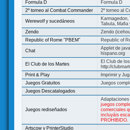
Formula D
Formula D
2º torneo al Combat Commander
2º torneo al
Karmagedon, W
Werewolf y sucedáneos
Tabula, Mafia
Zendo
Zendo (iceho
Republic of Rome "PBEM"
Republic of 
Applet de jav
Chat
hispano.org
El Club de los
El Club de los Martes
http://clubmar
Print & Play
Imprimir y Jug
Juegos Gratuitos
Juegos complet
Juegos Descatalogados
Adaptaciones 
juegos comple
Juegos rediseñados
comerciales q
incluyáis esc
PROHIBIDO.
Artscow y PrinterStudio