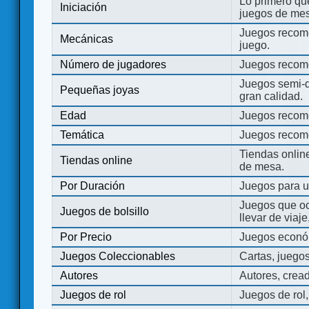
Lo primero que
Iniciación
juegos de mes
Juegos recome
Mecánicas
juego.
Número de jugadores
Juegos recom
Juegos semi-d
Pequeñas joyas
gran calidad.
Edad
Juegos recom
Temática
Juegos recom
Tiendas onli
Tiendas online
de mesa.
Por Duración
Juegos para u
Juegos que o
Juegos de bolsillo
llevar de viaje
Por Precio
Juegos económ
Juegos Coleccionables
Cartas, juego
Autores
Autores, crea
Juegos de rol
Juegos de rol,