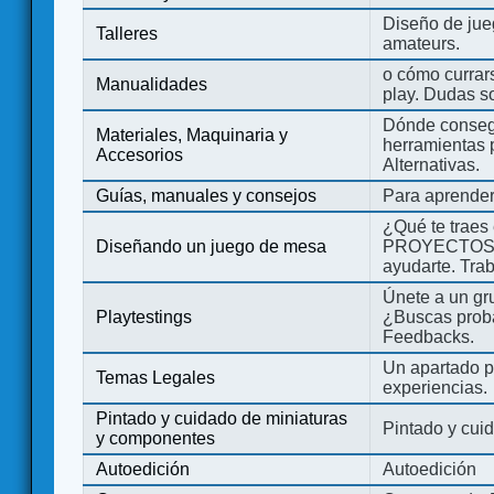
Diseño de jue
Talleres
amateurs.
o cómo currars
Manualidades
play. Dudas so
Dónde consegu
Materiales, Maquinaria y
herramientas 
Accesorios
Alternativas.
Guías, manuales y consejos
Para aprender
¿Qué te traes
Diseñando un juego de mesa
PROYECTOS co
ayudarte. Tra
Únete a un gru
Playtestings
¿Buscas probad
Feedbacks.
Un apartado pa
Temas Legales
experiencias.
Pintado y cuidado de miniaturas
Pintado y cui
y componentes
Autoedición
Autoedición