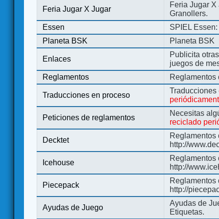
Feria Jugar X
Feria Jugar X Jugar
Granollers.
Essen
SPIEL Essen: 
Planeta BSK
Planeta BSK
Publicita otra
Enlaces
juegos de me
Reglamentos
Reglamentos d
Traducciones
Traducciones en proceso
periódicamen
Necesitas alg
Peticiones de reglamentos
reciclado per
Reglamentos d
Decktet
http://www.de
Reglamentos d
Icehouse
http://www.ic
Reglamentos 
Piecepack
http://piecepa
Ayudas de Jue
Ayudas de Juego
Etiquetas.