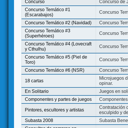
Concurso
Concurso de 
Concurso Temático #1
Concurso Temá
(Escarabajos)
Concurso Temático #2 (Navidad)
Concurso Tem
Concurso Temático #3
Concurso Tem
(Superhéroes)
Concurso Temático #4 (Lovecraft
Concurso Temá
y Cthulhu)
Concurso Temático #5 (Piel de
Concurso Temá
Toro)
Concurso Temático #6 (NSR)
Concurso Tem
Microjuegos d
18 cartas
opinar.
En Solitario
Juegos en soli
Componentes y partes de juegos
Componentes 
Contratación d
Pintores, escultores y artistas
esculpido y d
Subasta 2008
Subasta Bene