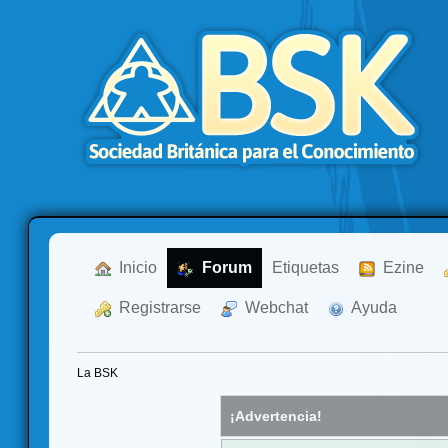
  Inicio
  Forum
Etiquetas
  Ezine
  Registrarse
  Webchat
  Ayuda
La BSK
¡Advertencia!