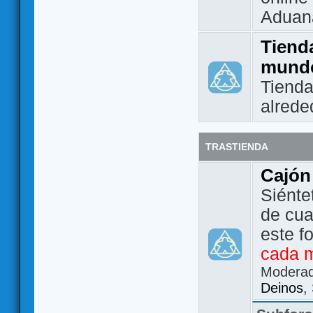
Aduan
Tienda
mund
Tienda
alrede
TRASTIENDA
Cajón
Siénte
de cua
este f
cada 
Modera
Deinos
,