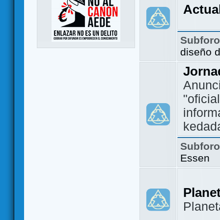
Actua
Subfor
diseño 
Jorna
Anunc
"ofici
inform
kedad
Subfor
Essen
Plane
Plane