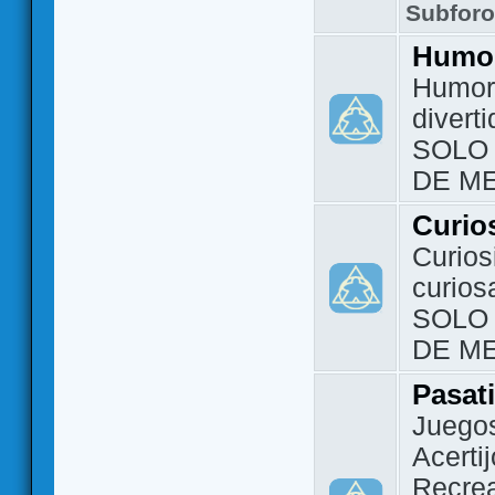
Subfor
Humo
Humor 
divert
SOLO
DE M
Curio
Curios
curios
SOLO
DE M
Pasat
Juegos
Acerti
Recrea