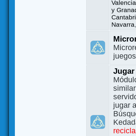
Valencia
y Grana
Cantabri
Navarra
Micro
Micror
juego
Jugar
Módulo
simila
servid
jugar 
Búsque
Kedada
recicl