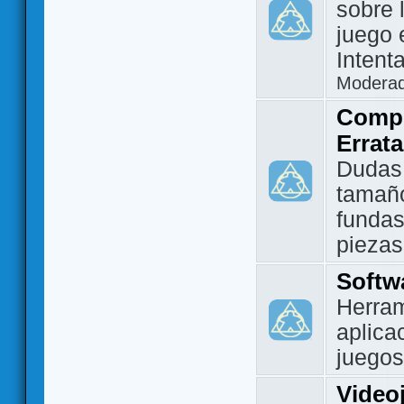
sobre 
juego 
Intent
Modera
Compo
Errat
Dudas
tamañ
fundas
piezas
Softw
Herram
aplica
juegos
Video