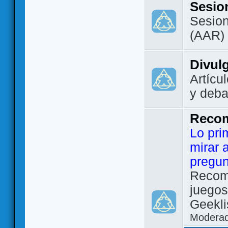
Sesio
Sesion
(AAR)
Divul
Artícu
y deba
Reco
Lo pri
mirar 
pregun
Recom
juegos
Geekli
Modera