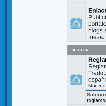
Enlac
Public
portal
blogs 
mesa.
LUDOTECA
Regla
Regla
Traduc
españo
Modera
Subfor
reglame