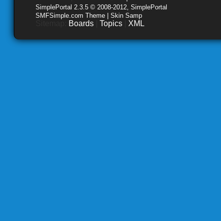
SimplePortal 2.3.5 © 2008-2012, SimplePortal
SMFSimple.com Theme | Skin Samp
Sitemap:
Boards
|
Topics
|
XML