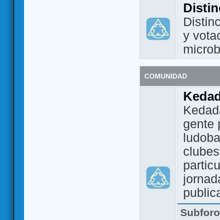
Disti
Distin
y vota
micro
COMUNIDAD
Keda
Kedada
gente 
ludoba
clubes
partic
jornad
public
Subfor