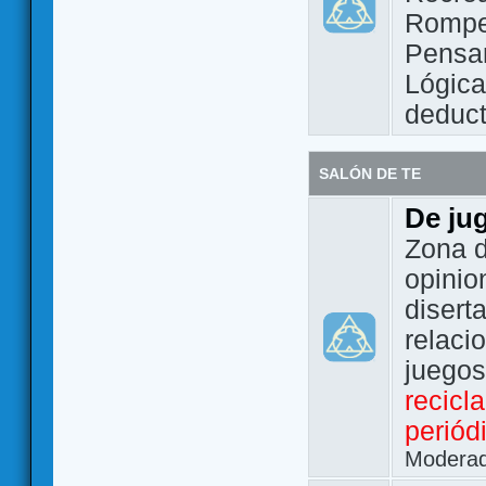
Rompe
Pensam
Lógic
deduct
SALÓN DE TE
De ju
Zona d
opinio
disert
relaci
juego
recicl
periód
Modera