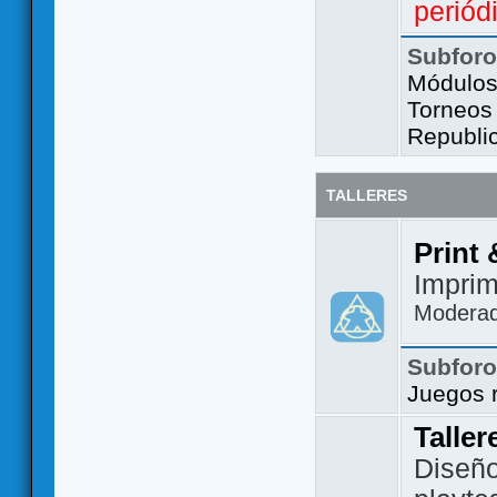
periód
Subfor
Módulos 
Torneos
Republi
TALLERES
Print 
Imprim
Modera
Subfor
Juegos 
Taller
Diseño