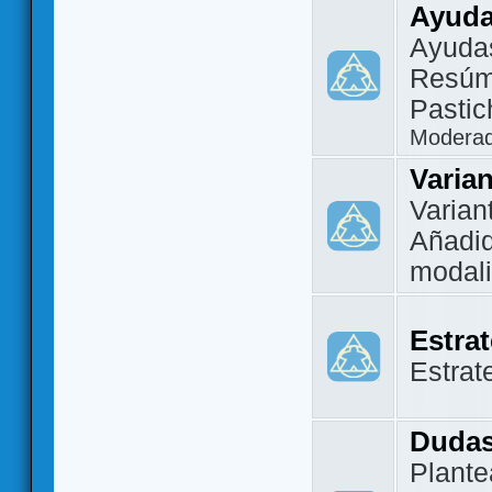
Ayuda
Ayuda
Resúm
Pastic
Modera
Varia
Varian
Añadi
modal
Estra
Estrat
Dudas
Plante