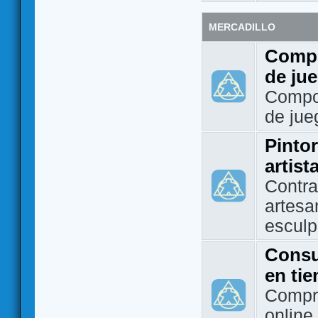
MERCADILLO
Compo
de ju
Compo
de jue
Pintor
artist
Contra
artesa
esculp
Consu
en ti
Compra
online 