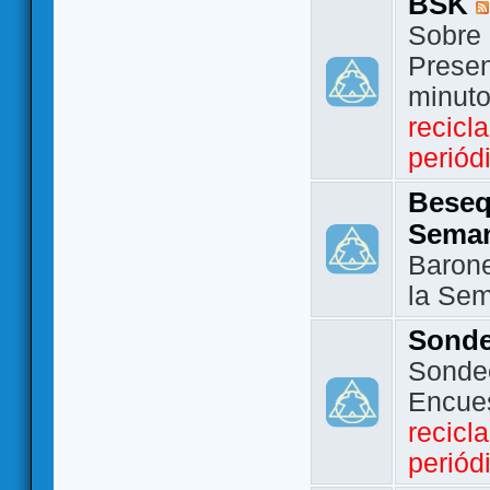
BSK
Sobre 
Presen
minut
recicl
periód
Beseq
Sema
Barone
la Se
Sond
Sondeo
Encue
recicl
periód