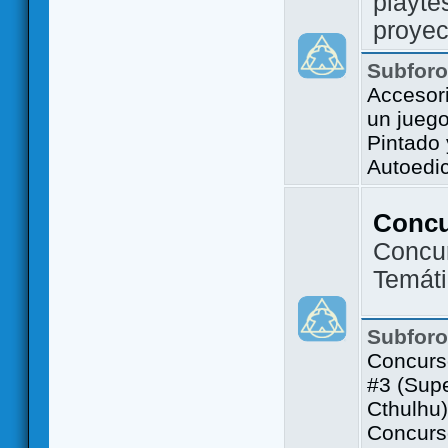
playte
proyec
Subfor
Accesor
un jueg
Pintado
Autoedi
Conc
Concu
Temát
Subfor
Concurs
#3 (Sup
Cthulhu)
Concurs