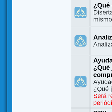
¿Qué 
Disert
mismo
Analiz
Analiz
Ayuda
¿Qué 
comp
Ayudad
¿Qué 
Será r
periód