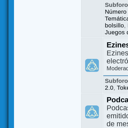
Subfor
Número 
Temátic
bolsillo
,
Juegos d
Ezine
Ezines
electr
Modera
Subfor
2.0
,
Tok
Podca
Podca
emitid
de me