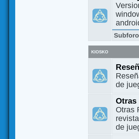
Versio
window
androi
Subfor
KIOSKO
Reseñ
Reseña
de jue
Otras
Otras 
revist
de jue