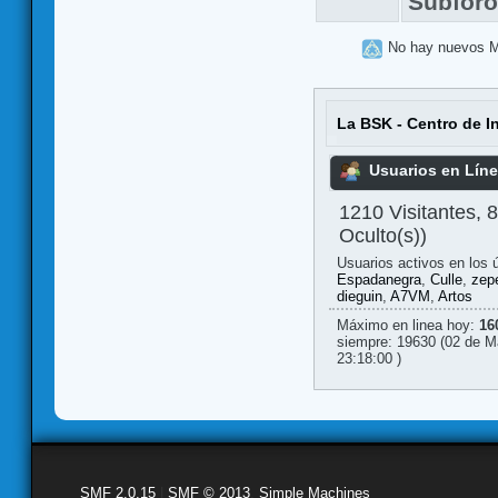
Subfor
No hay nuevos 
La BSK - Centro de I
Usuarios en Lín
1210 Visitantes, 
Oculto(s))
Usuarios activos en los 
Espadanegra
,
Culle
,
zepe
dieguin
,
A7VM
,
Artos
Máximo en linea hoy:
16
siempre: 19630 (02 de M
23:18:00 )
SMF 2.0.15
|
SMF © 2013
,
Simple Machines