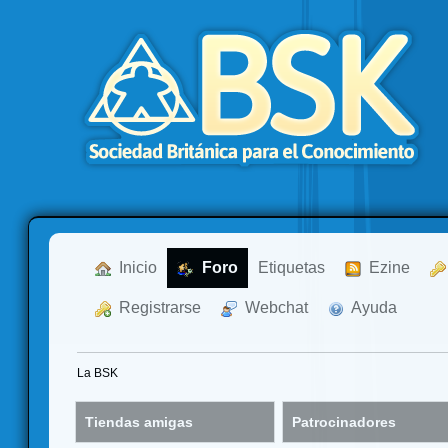
  Inicio
  Foro
Etiquetas
  Ezine
  Registrarse
  Webchat
  Ayuda
La BSK
Tiendas amigas
Patrocinadores