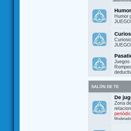
Subforo
Humo
Humor g
JUEGO
Curio
Curiosi
JUEGO
Pasat
Juegos 
Rompeca
deductiv
SALÓN DE TE
De jug
Zona de
relacio
periódi
Moderado