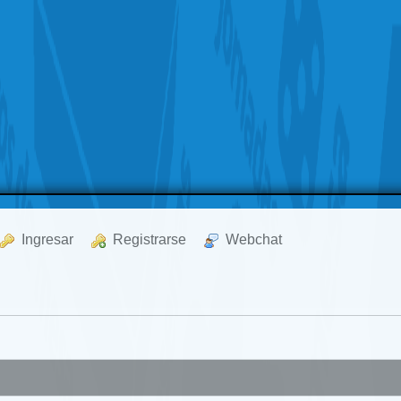
  Ingresar
  Registrarse
  Webchat