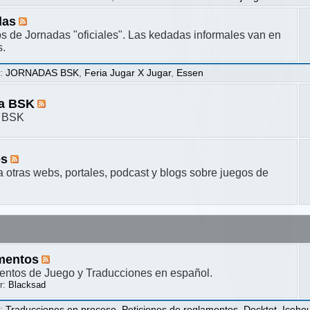
das
s de Jornadas "oficiales". Las kedadas informales van en
s.
s
:
JORNADAS BSK
,
Feria Jugar X Jugar
,
Essen
ta BSK
a BSK
es
a otras webs, portales, podcast y blogs sobre juegos de
mentos
ntos de Juego y Traducciones en español.
r:
Blacksad
s
:
Traducciones en proceso
,
Peticiones de reglamentos
,
Decktet
,
Iceho