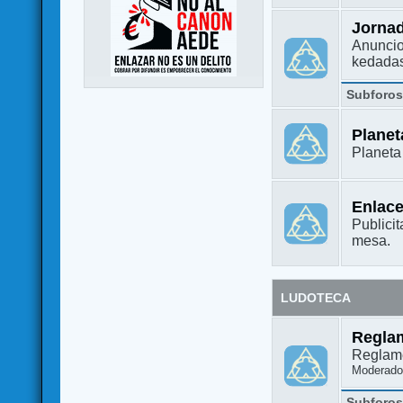
Jorna
Anuncio
kedada
Subforo
Plane
Planet
Enlac
Publicit
mesa.
LUDOTECA
Regla
Reglame
Moderado
Subforo